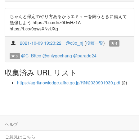
ちゃんと保定のやり方あるからエミューを飼うときに備えて
勉強しよう https://t.co/dnz0DwHz1A
https://t.co/9qwsXNvUXg
2021-10-09 19:23:22
@c3o_nj
(
投稿一覧
)
4
@C_BKco
@onlygechang
@parado24
3
収集済み URL リスト
https://agriknowledge.affrc.go.jp/RN/2030901930.pdf
(2)
ヘルプ
ご意見はこちら