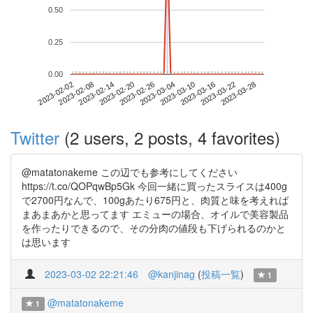
0.50
0.25
0.00
2023-03-22
2023-02-02
2023-02-20
2023-03-10
2023-03-28
2023-02-08
2023-02-26
2023-03-16
2023-02-14
2023-03-04
Twitter
(2 users, 2 posts, 4 favorites)
@matatonakeme この辺でも参考にしてください
https://t.co/QOPqwBp5Gk 今回一緒に買ったスライスは400g
で2700円なんで、100gあたり675円と、肉質と味を考えれば
まあまあかと思ってます エミューの場合、オイルで美容製品
を作ったりできるので、その分肉の値段も下げられるのかと
は思います
2023-03-02 22:21:46
@kanjinag
(
投稿一覧
)
1
@matatonakeme
1