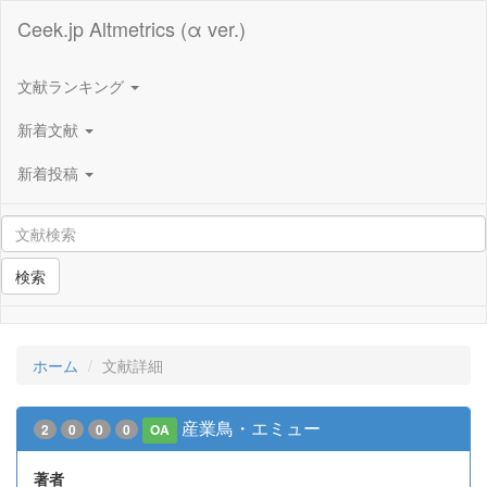
Ceek.jp Altmetrics (α ver.)
文献ランキング
新着文献
新着投稿
検索
ホーム
文献詳細
産業鳥・エミュー
2
0
0
0
OA
著者