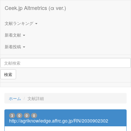
Ceek.jp Altmetrics (α ver.)
文献ランキング
新着文献
新着投稿
検索
ホーム
文献詳細
3
0
0
0
http://agriknowledge.affrc.go.jp/RN/2030902302