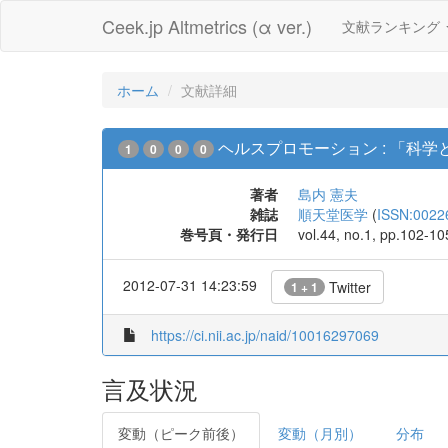
Ceek.jp Altmetrics (α ver.)
文献ランキング
ホーム
文献詳細
ヘルスプロモーション : 「科
1
0
0
0
著者
島内 憲夫
雑誌
順天堂医学
(
ISSN:0022
巻号頁・発行日
vol.44, no.1, pp.102-1
2012-07-31 14:23:59
Twitter
1 + 1
https://ci.nii.ac.jp/naid/10016297069
言及状況
変動（ピーク前後）
変動（月別）
分布