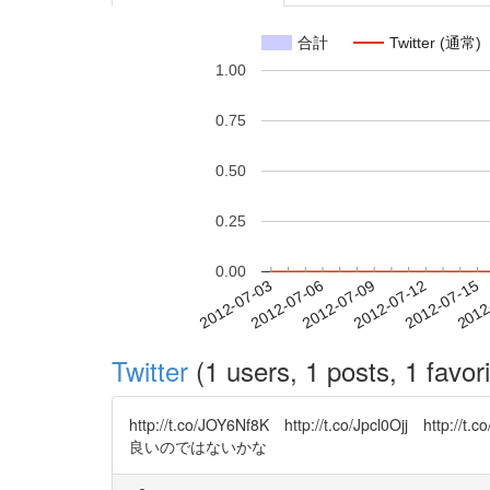
合計
Twitter (通常)
1.00
0.75
0.50
0.25
0.00
2012-07-09
2012-07-12
2012-07-15
2012
2012-07-03
2012-07-06
Twitter
(1 users, 1 posts, 1 favori
http://t.co/JOY6Nf8K http://t.co/Jpcl0O
良いのではないかな