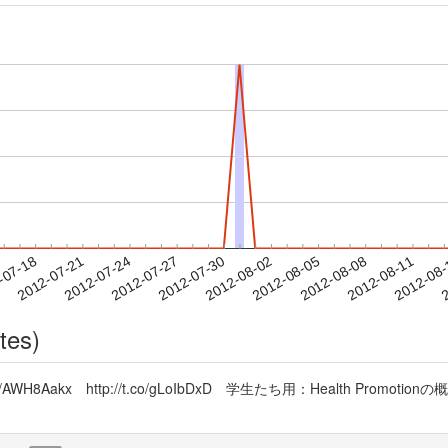
2012-08-08
2012-08-11
2012-08
-07-18
2
2012-07-21
2012-07-24
2012-07-27
2012-07-30
2012-08-02
2012-08-05
tes)
jj http://t.co/AWH8Aakx http://t.co/gLoIbDxD 学生たち用：He