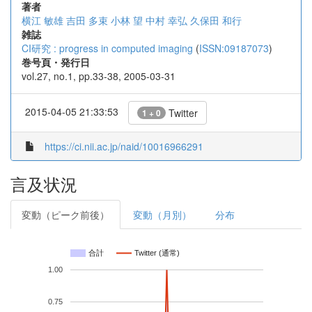
著者
横江 敏雄
吉田 多束
小林 望
中村 幸弘
久保田 和行
雑誌
CI研究 : progress in computed imaging
(
ISSN:09187073
)
巻号頁・発行日
vol.27, no.1, pp.33-38, 2005-03-31
2015-04-05 21:33:53
Twitter
1 + 0
https://ci.nii.ac.jp/naid/10016966291
言及状況
変動（ピーク前後）
変動（月別）
分布
合計
Twitter (通常)
1.00
0.75