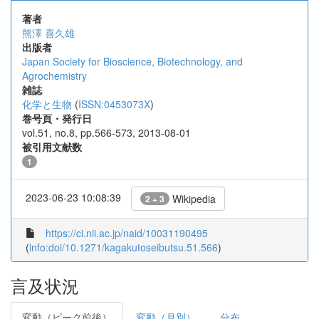
著者
熊澤 喜久雄
出版者
Japan Society for Bioscience, Biotechnology, and
Agrochemistry
雑誌
化学と生物
(
ISSN:0453073X
)
巻号頁・発行日
vol.51, no.8, pp.566-573, 2013-08-01
被引用文献数
1
2023-06-23 10:08:39
Wikipedia
2 + 3
https://ci.nii.ac.jp/naid/10031190495
(
info:doi/10.1271/kagakutoseibutsu.51.566
)
言及状況
変動（ピーク前後）
変動（月別）
分布