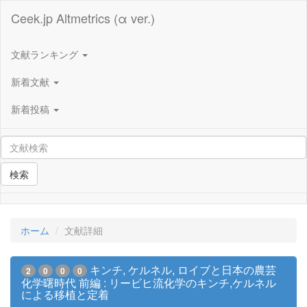
Ceek.jp Altmetrics (α ver.)
文献ランキング
新着文献
新着投稿
検索
ホーム
文献詳細
キンチ, ケルネル, ロイブと日本の農芸
2
0
0
0
化学曙時代 前編 : リービヒ流化学のキンチ,ケルネル
による移植と定着