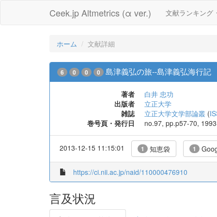
Ceek.jp Altmetrics (α ver.)
文献ランキング
ホーム
文献詳細
島津義弘の旅--島津義弘海行記
6
0
0
0
著者
白井 忠功
出版者
立正大学
雑誌
立正大学文学部論叢
(
I
巻号頁・発行日
no.97, pp.p57-70, 1993
2013-12-15 11:15:01
知恵袋
Goog
1
1
https://ci.nii.ac.jp/naid/110000476910
言及状況