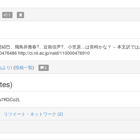
1
、里村紹巴、飛鳥井雅春?、近衛信尹?、小笠原…は長時かな？ -- 本文訳
486 http://ci.nii.ac.jp/naid/110000476910
つねより)
(
投稿一覧
)
2
tes)
w7KGCo2L
リツイート・ネットワーク (2)