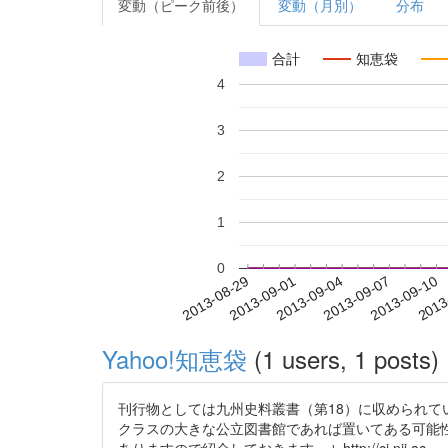
変動（ピーク前後）
変動（月別）
分布
合計
知恵袋
4
3
2
1
0
2013-09-04
2013-09-07
2013-09-10
2013
2013-08-29
2013-09-01
Yahoo!知恵袋
(1 users, 1 posts)
刊行物としては九州史料叢書（第18）に収められ
クラスの大きな公立図書館であれば置いてある可能性