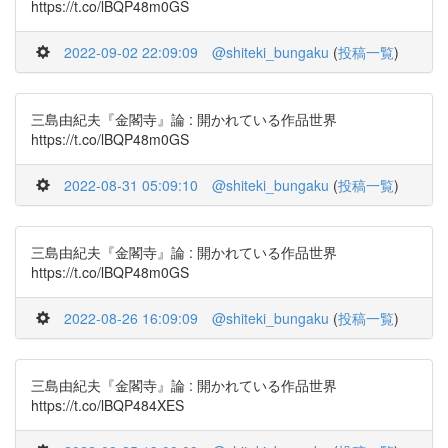
https://t.co/lBQP48m0GS
2022-09-02 22:09:09
@shiteki_bungaku
(
投稿一覧
)
三島由紀夫『金閣寺』論 : 開かれている作品世界
https://t.co/lBQP48m0GS
2022-08-31 05:09:10
@shiteki_bungaku
(
投稿一覧
)
三島由紀夫『金閣寺』論 : 開かれている作品世界
https://t.co/lBQP48m0GS
2022-08-26 16:09:09
@shiteki_bungaku
(
投稿一覧
)
三島由紀夫『金閣寺』論 : 開かれている作品世界
https://t.co/lBQP484XES