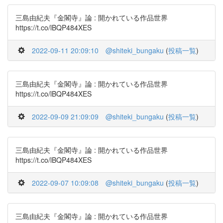
三島由紀夫『金閣寺』論 : 開かれている作品世界
https://t.co/lBQP484XES
2022-09-11 20:09:10
@shiteki_bungaku
(
投稿一覧
)
三島由紀夫『金閣寺』論 : 開かれている作品世界
https://t.co/lBQP484XES
2022-09-09 21:09:09
@shiteki_bungaku
(
投稿一覧
)
三島由紀夫『金閣寺』論 : 開かれている作品世界
https://t.co/lBQP484XES
2022-09-07 10:09:08
@shiteki_bungaku
(
投稿一覧
)
三島由紀夫『金閣寺』論 : 開かれている作品世界