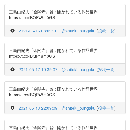
三島由紀夫『金閣寺』論 : 開かれている作品世界
https://t.co/lBQP48m0GS
2021-06-16 08:09:10
@shiteki_bungaku
(
投稿一覧
)
三島由紀夫『金閣寺』論 : 開かれている作品世界
https://t.co/lBQP48m0GS
2021-05-17 10:39:07
@shiteki_bungaku
(
投稿一覧
)
三島由紀夫『金閣寺』論 : 開かれている作品世界
https://t.co/lBQP48m0GS
2021-05-13 22:09:09
@shiteki_bungaku
(
投稿一覧
)
三島由紀夫『金閣寺』論 : 開かれている作品世界