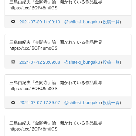
三島由紀夫『金閣寺』論 : 開かれている作品世界
https://t.co/lBQP48m0GS
2021-07-29 11:09:10
@shiteki_bungaku
(
投稿一覧
)
三島由紀夫『金閣寺』論 : 開かれている作品世界
https://t.co/lBQP48m0GS
2021-07-12 23:09:08
@shiteki_bungaku
(
投稿一覧
)
三島由紀夫『金閣寺』論 : 開かれている作品世界
https://t.co/lBQP48m0GS
2021-07-07 17:39:07
@shiteki_bungaku
(
投稿一覧
)
三島由紀夫『金閣寺』論 : 開かれている作品世界
https://t.co/lBQP48m0GS