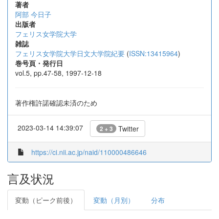
著者
阿部 今日子
出版者
フェリス女学院大学
雑誌
フェリス女学院大学日文大学院紀要
(
ISSN:13415964
)
巻号頁・発行日
vol.5, pp.47-58, 1997-12-18
著作権許諾確認未済のため
2023-03-14 14:39:07
Twitter
2 + 3
https://ci.nii.ac.jp/naid/110000486646
言及状況
変動（ピーク前後）
変動（月別）
分布