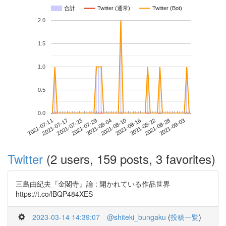
合計
Twitter (通常)
Twitter (Bot)
2.0
1.5
1.0
0.5
0.0
2021-08-28
2021-07-11
2021-07-29
2021-08-16
2021-09-03
2021-07-17
2021-08-04
2021-08-22
2021-07-23
2021-08-10
Twitter
(2 users, 159 posts, 3 favorites)
三島由紀夫『金閣寺』論 : 開かれている作品世界
https://t.co/lBQP484XES
2023-03-14 14:39:07
@shiteki_bungaku
(
投稿一覧
)