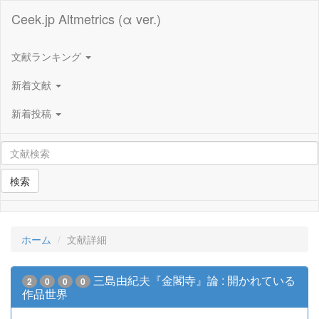
Ceek.jp Altmetrics (α ver.)
文献ランキング
新着文献
新着投稿
検索
ホーム
文献詳細
三島由紀夫『金閣寺』論 : 開かれている
2
0
0
0
作品世界