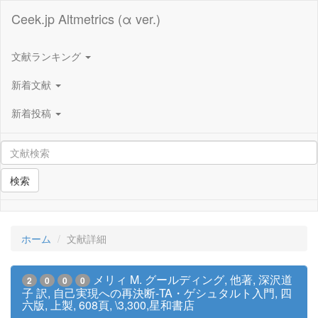
Ceek.jp Altmetrics (α ver.)
文献ランキング
新着文献
新着投稿
検索
ホーム
文献詳細
メリィ M. グールディング, 他著, 深沢道
2
0
0
0
子 訳, 自己実現への再決断-TA・ゲシュタルト入門, 四
六版, 上製, 608頁, \3,300,星和書店