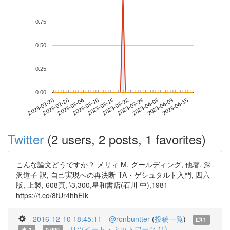
0.75
0.50
0.25
0.00
2023-04-09
2023-02-20
2023-03-10
2023-03-28
2023-04-15
2023-02-26
2023-03-16
2023-04-03
2023-03-04
2023-03-22
Twitter
(2 users, 2 posts, 1 favorites)
こんな論文どうですか？ メリィ M. グールディング, 他著, 深
沢道子 訳, 自己実現への再決断-TA・ゲシュタルト入門, 四六
版, 上製, 608頁, \3,300,星和書店(石川 中),1981
https://t.co/8fUr4hhEIk
2016-12-10 18:45:11
@ronbuntter
(
投稿一覧
)
1
リツイート・ネットワーク (1)
1
0.000