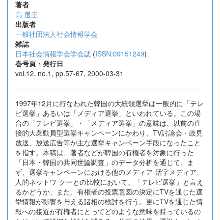
著者
高 選圭
出版者
一般社団法人社会情報学会
雑誌
日本社会情報学会学会誌
(
ISSN:09151249
)
巻号頁・発行日
vol.12, no.1, pp.57-67, 2000-03-31
1997年12月に行なわれた韓国の大統領選挙は一般的に「テレ
ビ選挙」あるいは「メディア選挙」といわれている。この場
合の「テレビ選挙」・「メディア選挙」の意味は、以前の直
接的大衆動員型選挙キャンペーンにかわり、TV討論会・政見
放送、放送広告等が主な選挙キャンペーン手段になったこと
を指す。本稿は、著者などが韓国の有権者を対象に行った
「日本・韓国の共同世論調査」のデータ分析を通じて、ま
ず、選挙キャンペーンにおける他のメディア-活字メディア、
人的ネットワ-クーとの比較において、「テレビ選挙」と言え
るかどうか、また、有権者の投票意図の決定にTVを通じた選
挙情報が影響を与える諸相の検討を行う。更にTVを通じた情
報への接近が有権者にとってどのような意味を持っているの