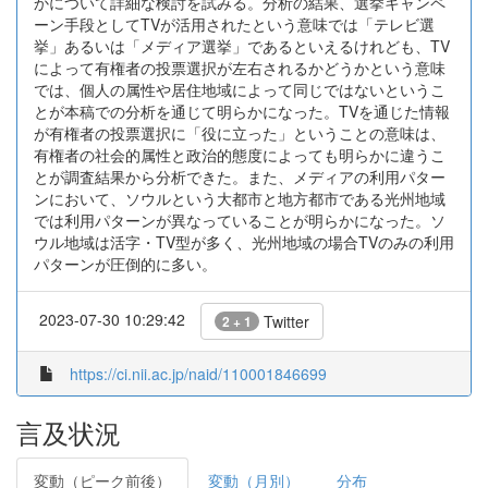
かについて詳細な検討を試みる。分析の結果、選挙キャンペ
ーン手段としてTVが活用されたという意味では「テレビ選
挙」あるいは「メディア選挙」であるといえるけれども、TV
によって有権者の投票選択が左右されるかどうかという意味
では、個人の属性や居住地域によって同じではないというこ
とが本稿での分析を通じて明らかになった。TVを通じた情報
が有権者の投票選択に「役に立った」ということの意味は、
有権者の社会的属性と政治的態度によっても明らかに違うこ
とが調査結果から分析できた。また、メディアの利用パター
ンにおいて、ソウルという大都市と地方都市である光州地域
では利用パターンが異なっていることが明らかになった。ソ
ウル地域は活字・TV型が多く、光州地域の場合TVのみの利用
パターンが圧倒的に多い。
2023-07-30 10:29:42
Twitter
2 + 1
https://ci.nii.ac.jp/naid/110001846699
言及状況
変動（ピーク前後）
変動（月別）
分布