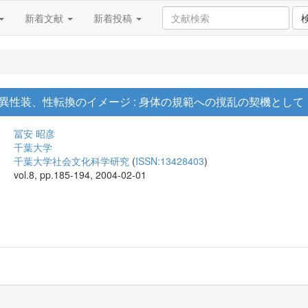
新着文献
新着投稿
異性装、性転換のイメージ : 身体の規範への撹乱の契機として
冨安 昭彦
千葉大学
千葉大学社会文化科学研究
(
ISSN:13428403
)
vol.8, pp.185-194, 2004-02-01