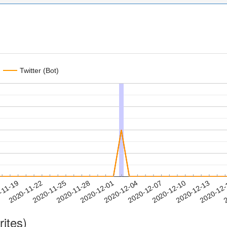
Twitter (Bot)
2020-12-10
2020-12-13
2020-12
-11-19
2
2020-11-22
2020-11-25
2020-11-28
2020-12-01
2020-12-04
2020-12-07
rites)