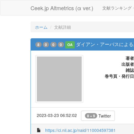
Ceek.jp Altmetrics (α ver.)
文献ランキング
ホーム
文献詳細
ダイアン・アーバスによる
8
0
0
0
OA
著者
出版者
雑誌
巻号頁・発行日
2023-03-23 06:52:02
Twitter
8 + 9
https://ci.nii.ac.jp/naid/110004597381