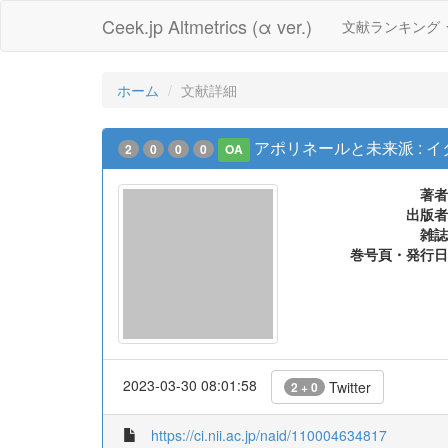
Ceek.jp Altmetrics (α ver.)
文献ランキング
ホーム
文献詳細
アポリネールと未来派 :
2
0
0
0
OA
著者
出版者
雑誌
巻号頁・発行日
2023-03-30 08:01:58
Twitter
2 + 0
https://ci.nii.ac.jp/naid/110004634817