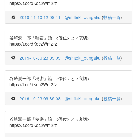
https://t.co/dKdc2Wm2rz
2019-11-10 12:09:11
@shiteki_bungaku
(
投稿一覧
)
谷崎潤一郎「秘密」論 : <優位> と <哀切>
https://t.co/dKdc2Wm2rz
2019-10-30 23:09:09
@shiteki_bungaku
(
投稿一覧
)
谷崎潤一郎「秘密」論 : <優位> と <哀切>
https://t.co/dKdc2Wm2rz
2019-10-23 09:39:08
@shiteki_bungaku
(
投稿一覧
)
谷崎潤一郎「秘密」論 : <優位> と <哀切>
https://t.co/dKdc2Wm2rz