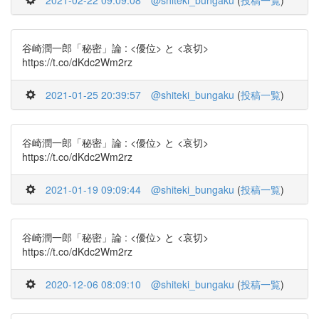
2021-02-22 09:09:08
@shiteki_bungaku
(
投稿一覧
)
谷崎潤一郎「秘密」論 : <優位> と <哀切>
https://t.co/dKdc2Wm2rz
2021-01-25 20:39:57
@shiteki_bungaku
(
投稿一覧
)
谷崎潤一郎「秘密」論 : <優位> と <哀切>
https://t.co/dKdc2Wm2rz
2021-01-19 09:09:44
@shiteki_bungaku
(
投稿一覧
)
谷崎潤一郎「秘密」論 : <優位> と <哀切>
https://t.co/dKdc2Wm2rz
2020-12-06 08:09:10
@shiteki_bungaku
(
投稿一覧
)