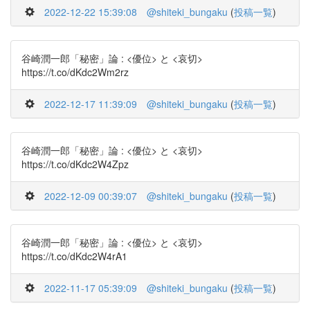
2022-12-22 15:39:08
@shiteki_bungaku
(
投稿一覧
)
谷崎潤一郎「秘密」論 : <優位> と <哀切>
https://t.co/dKdc2Wm2rz
2022-12-17 11:39:09
@shiteki_bungaku
(
投稿一覧
)
谷崎潤一郎「秘密」論 : <優位> と <哀切>
https://t.co/dKdc2W4Zpz
2022-12-09 00:39:07
@shiteki_bungaku
(
投稿一覧
)
谷崎潤一郎「秘密」論 : <優位> と <哀切>
https://t.co/dKdc2W4rA1
2022-11-17 05:39:09
@shiteki_bungaku
(
投稿一覧
)