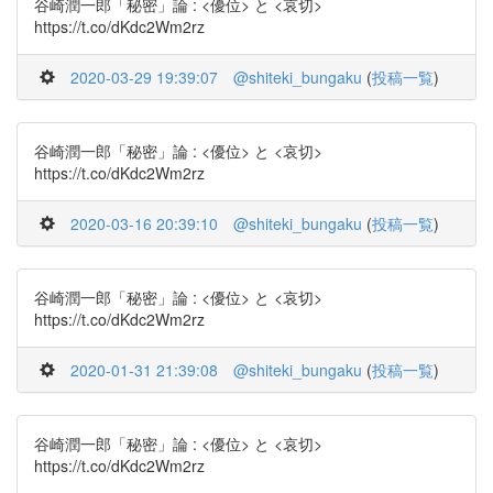
谷崎潤一郎「秘密」論 : <優位> と <哀切>
https://t.co/dKdc2Wm2rz
2020-03-29 19:39:07
@shiteki_bungaku
(
投稿一覧
)
谷崎潤一郎「秘密」論 : <優位> と <哀切>
https://t.co/dKdc2Wm2rz
2020-03-16 20:39:10
@shiteki_bungaku
(
投稿一覧
)
谷崎潤一郎「秘密」論 : <優位> と <哀切>
https://t.co/dKdc2Wm2rz
2020-01-31 21:39:08
@shiteki_bungaku
(
投稿一覧
)
谷崎潤一郎「秘密」論 : <優位> と <哀切>
https://t.co/dKdc2Wm2rz