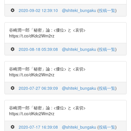
2020-09-02 12:39:10
@shiteki_bungaku
(
投稿一覧
)
谷崎潤一郎「秘密」論 : <優位> と <哀切>
https://t.co/dKdc2Wm2rz
2020-08-18 05:39:08
@shiteki_bungaku
(
投稿一覧
)
谷崎潤一郎「秘密」論 : <優位> と <哀切>
https://t.co/dKdc2Wm2rz
2020-07-27 06:39:09
@shiteki_bungaku
(
投稿一覧
)
谷崎潤一郎「秘密」論 : <優位> と <哀切>
https://t.co/dKdc2Wm2rz
2020-07-17 16:39:08
@shiteki_bungaku
(
投稿一覧
)