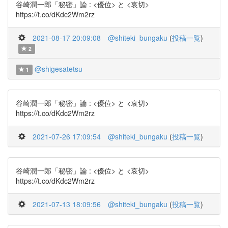
谷崎潤一郎「秘密」論 : <優位> と <哀切>
https://t.co/dKdc2Wm2rz
2021-08-17 20:09:08
@shiteki_bungaku
(
投稿一覧
)
2
@shigesatetsu
1
谷崎潤一郎「秘密」論 : <優位> と <哀切>
https://t.co/dKdc2Wm2rz
2021-07-26 17:09:54
@shiteki_bungaku
(
投稿一覧
)
谷崎潤一郎「秘密」論 : <優位> と <哀切>
https://t.co/dKdc2Wm2rz
2021-07-13 18:09:56
@shiteki_bungaku
(
投稿一覧
)