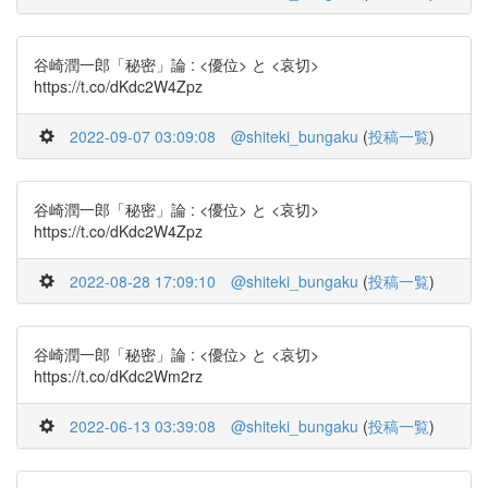
谷崎潤一郎「秘密」論 : <優位> と <哀切>
https://t.co/dKdc2W4Zpz
2022-09-07 03:09:08
@shiteki_bungaku
(
投稿一覧
)
谷崎潤一郎「秘密」論 : <優位> と <哀切>
https://t.co/dKdc2W4Zpz
2022-08-28 17:09:10
@shiteki_bungaku
(
投稿一覧
)
谷崎潤一郎「秘密」論 : <優位> と <哀切>
https://t.co/dKdc2Wm2rz
2022-06-13 03:39:08
@shiteki_bungaku
(
投稿一覧
)