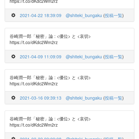
https://t.co/dKdc2Wm2rz
2021-04-22 18:39:09
@shiteki_bungaku
(
投稿一覧
)
谷崎潤一郎「秘密」論 : <優位> と <哀切>
https://t.co/dKdc2Wm2rz
2021-04-09 11:09:09
@shiteki_bungaku
(
投稿一覧
)
谷崎潤一郎「秘密」論 : <優位> と <哀切>
https://t.co/dKdc2Wm2rz
2021-03-16 09:39:13
@shiteki_bungaku
(
投稿一覧
)
谷崎潤一郎「秘密」論 : <優位> と <哀切>
https://t.co/dKdc2Wm2rz