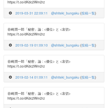
https://t.co/dKdc2Wm2rz
2019-03-31 22:09:11
@shiteki_bungaku
(
投稿一覧
)
谷崎潤一郎「秘密」論 : <優位> と <哀切>
https://t.co/dKdc2Wm2rz
2019-02-19 01:09:10
@shiteki_bungaku
(
投稿一覧
)
谷崎潤一郎「秘密」論 : <優位> と <哀切>
https://t.co/dKdc2Wm2rz
2019-02-14 01:09:11
@shiteki_bungaku
(
投稿一覧
)
谷崎潤一郎「秘密」論 : <優位> と <哀切>
https://t.co/dKdc2Wm2rz