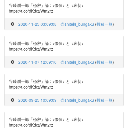
谷崎潤一郎「秘密」論 : <優位> と <哀切>
https://t.co/dKdc2Wm2rz
2020-11-25 03:09:08
@shiteki_bungaku
(
投稿一覧
)
谷崎潤一郎「秘密」論 : <優位> と <哀切>
https://t.co/dKdc2Wm2rz
2020-11-07 12:09:10
@shiteki_bungaku
(
投稿一覧
)
谷崎潤一郎「秘密」論 : <優位> と <哀切>
https://t.co/dKdc2Wm2rz
2020-09-25 10:09:09
@shiteki_bungaku
(
投稿一覧
)
谷崎潤一郎「秘密」論 : <優位> と <哀切>
https://t.co/dKdc2Wm2rz