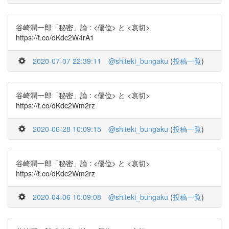
谷崎潤一郎「秘密」論 : <優位> と <哀切>
https://t.co/dKdc2W4rA1
2020-07-07 22:39:11
@shiteki_bungaku
(
投稿一覧
)
谷崎潤一郎「秘密」論 : <優位> と <哀切>
https://t.co/dKdc2Wm2rz
2020-06-28 10:09:15
@shiteki_bungaku
(
投稿一覧
)
谷崎潤一郎「秘密」論 : <優位> と <哀切>
https://t.co/dKdc2Wm2rz
2020-04-06 10:09:08
@shiteki_bungaku
(
投稿一覧
)