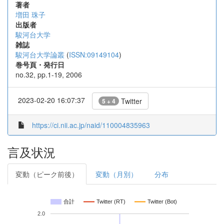
著者
増田 珠子
出版者
駿河台大学
雑誌
駿河台大学論叢
(
ISSN:09149104
)
巻号頁・発行日
no.32, pp.1-19, 2006
2023-02-20 16:07:37
Twitter
5 + 4
https://ci.nii.ac.jp/naid/110004835963
言及状況
変動（ピーク前後）
変動（月別）
分布
合計
Twitter (RT)
Twitter (Bot)
2.0