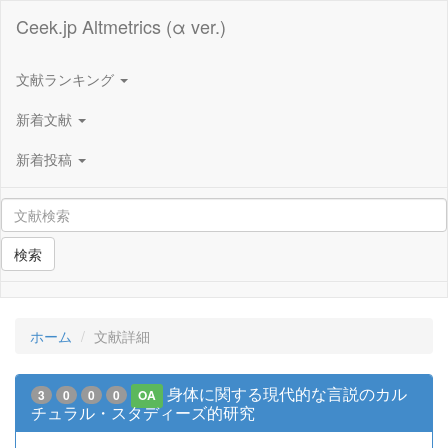
Ceek.jp Altmetrics (α ver.)
文献ランキング
新着文献
新着投稿
検索
ホーム
文献詳細
身体に関する現代的な言説のカル
3
0
0
0
OA
チュラル・スタディーズ的研究