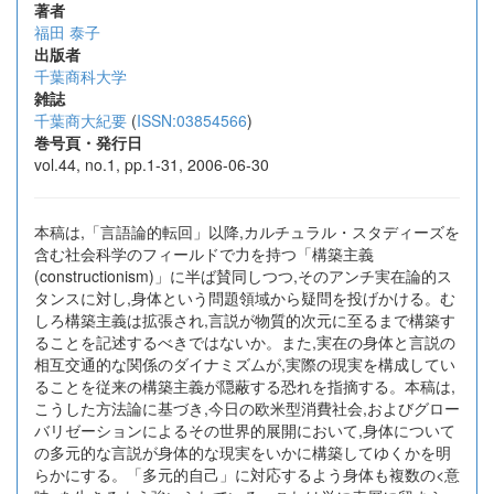
著者
福田 泰子
出版者
千葉商科大学
雑誌
千葉商大紀要
(
ISSN:03854566
)
巻号頁・発行日
vol.44, no.1, pp.1-31, 2006-06-30
本稿は,「言語論的転回」以降,カルチュラル・スタディーズを
含む社会科学のフィールドで力を持つ「構築主義
(constructionism)」に半ば賛同しつつ,そのアンチ実在論的ス
タンスに対し,身体という問題領域から疑問を投げかける。む
しろ構築主義は拡張され,言説が物質的次元に至るまで構築す
ることを記述するべきではないか。また,実在の身体と言説の
相互交通的な関係のダイナミズムが,実際の現実を構成してい
ることを従来の構築主義が隠蔽する恐れを指摘する。本稿は,
こうした方法論に基づき,今日の欧米型消費社会,およびグロー
バリゼーションによるその世界的展開において,身体について
の多元的な言説が身体的な現実をいかに構築してゆくかを明
らかにする。「多元的自己」に対応するよう身体も複数の<意