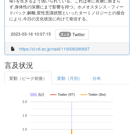
味>を生きるよう強いられている。これは単に表層に留まら
ず,身体性の深層にまで影響を持つ。ホメオスタシス・フィー
ドバック,解離,変性意識状態といったターミノロジーとの接合
により,今日の文化状況に向けて発信する。
2023-03-16 10:07:15
Twitter
3 + 2
https://ci.nii.ac.jp/naid/110006390657
言及状況
変動（ピーク前後）
変動（月別）
分布
合計
Twitter (RT)
Twitter (Bot)
2.0
1.5
1.0