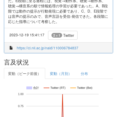
た。E段階に至る過程には、視覚→動作系、聴覚→動作系、
聴覚→構音系の順で情報処理の学習が必要であった。A、B段
階では動作の提示が行動発現に必要であり、C、D、E段階で
は音声の提示のみで、音声言語を受信-発信できた。各段階に
応じた指導について考察した。
2023-12-19 15:41:17
Twitter
2 + 1
https://ci.nii.ac.jp/naid/110006784837
言及状況
変動（ピーク前後）
変動（月別）
分布
合計
Twitter (RT)
Twitter (Bot)
1.00
0.75