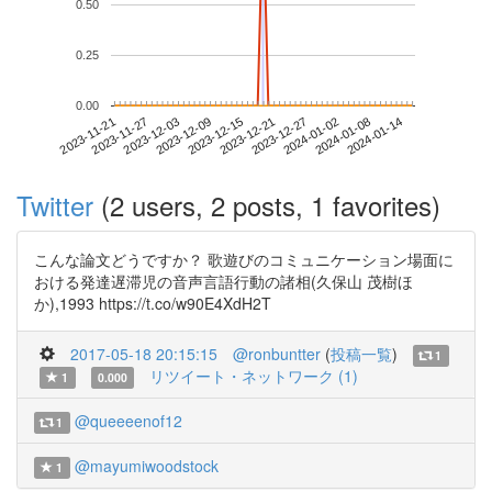
0.50
0.25
0.00
2024-01-08
2023-11-21
2023-12-09
2023-12-27
2024-01-14
2023-11-27
2023-12-15
2024-01-02
2023-12-03
2023-12-21
Twitter
(2 users, 2 posts, 1 favorites)
こんな論文どうですか？ 歌遊びのコミュニケーション場面に
おける発達遅滞児の音声言語行動の諸相(久保山 茂樹ほ
か),1993 https://t.co/w90E4XdH2T
2017-05-18 20:15:15
@ronbuntter
(
投稿一覧
)
1
リツイート・ネットワーク (1)
1
0.000
@queeeenof12
1
@mayumiwoodstock
1