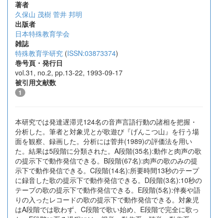
著者
久保山 茂樹
菅井 邦明
出版者
日本特殊教育学会
雑誌
特殊教育学研究
(
ISSN:03873374
)
巻号頁・発行日
vol.31, no.2, pp.13-22, 1993-09-17
被引用文献数
1
本研究では発達遅滞児124名の音声言語行動の諸相を把握・
分析した。筆者と対象児とが歌遊び『げんこつ山』を行う場
面を観察、録画した。分析には菅井(1989)の評価法を用い
た。結果は5段階に分類された。A段階(35名):動作と肉声の歌
の提示下で動作発信できる。B段階(67名):肉声の歌のみの提
示下で動作発信できる。C段階(14名):所要時間13秒のテープ
に録音した歌の提示下で動作発信できる。D段階(3名):10秒の
テープの歌の提示下で動作発信できる。E段階(5名):伴奏や語
りの入ったレコードの歌の提示下で動作発信できる。対象児
はA段階では歌わず、C段階で歌い始め、E段階で完全に歌っ