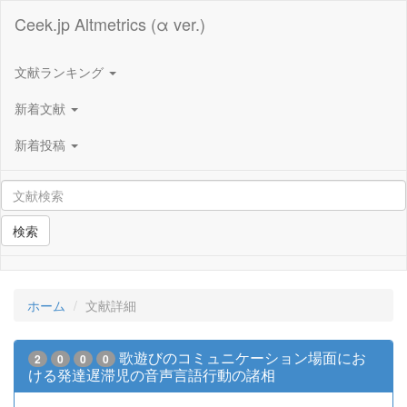
Ceek.jp Altmetrics (α ver.)
文献ランキング
新着文献
新着投稿
検索
ホーム
文献詳細
歌遊びのコミュニケーション場面にお
2
0
0
0
ける発達遅滞児の音声言語行動の諸相