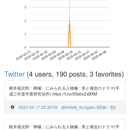
3
2
1
0
2019-04-02
2019-02-13
2019-03-03
2019-03-21
2019-04-08
2019-02-19
2019-03-09
2019-03-27
2019-02-25
2019-03-15
Twitter
(4 users, 190 posts, 3 favorites)
梶井基次郎「檸檬」にみられる人物像 : 美と倦怠のドラマ(平
成三年度卒業研究佳作) https://t.co/9SsbxZxBXM
2023-03-17 23:39:09
@shiteki_bungaku
(
投稿一覧
)
梶井基次郎「檸檬」にみられる人物像 : 美と倦怠のドラマ(平