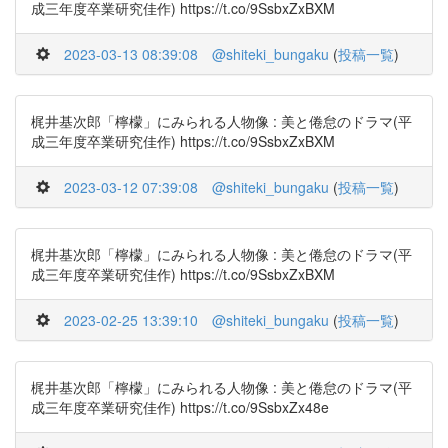
成三年度卒業研究佳作) https://t.co/9SsbxZxBXM
2023-03-13 08:39:08
@shiteki_bungaku
(
投稿一覧
)
梶井基次郎「檸檬」にみられる人物像 : 美と倦怠のドラマ(平
成三年度卒業研究佳作) https://t.co/9SsbxZxBXM
2023-03-12 07:39:08
@shiteki_bungaku
(
投稿一覧
)
梶井基次郎「檸檬」にみられる人物像 : 美と倦怠のドラマ(平
成三年度卒業研究佳作) https://t.co/9SsbxZxBXM
2023-02-25 13:39:10
@shiteki_bungaku
(
投稿一覧
)
梶井基次郎「檸檬」にみられる人物像 : 美と倦怠のドラマ(平
成三年度卒業研究佳作) https://t.co/9SsbxZx48e