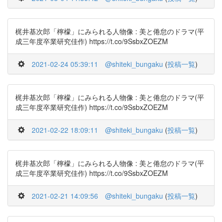
梶井基次郎「檸檬」にみられる人物像 : 美と倦怠のドラマ(平
成三年度卒業研究佳作) https://t.co/9SsbxZOEZM
2021-02-24 05:39:11
@shiteki_bungaku
(
投稿一覧
)
梶井基次郎「檸檬」にみられる人物像 : 美と倦怠のドラマ(平
成三年度卒業研究佳作) https://t.co/9SsbxZOEZM
2021-02-22 18:09:11
@shiteki_bungaku
(
投稿一覧
)
梶井基次郎「檸檬」にみられる人物像 : 美と倦怠のドラマ(平
成三年度卒業研究佳作) https://t.co/9SsbxZOEZM
2021-02-21 14:09:56
@shiteki_bungaku
(
投稿一覧
)