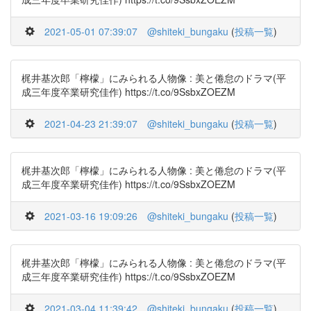
2021-05-01 07:39:07
@shiteki_bungaku
(
投稿一覧
)
梶井基次郎「檸檬」にみられる人物像 : 美と倦怠のドラマ(平
成三年度卒業研究佳作) https://t.co/9SsbxZOEZM
2021-04-23 21:39:07
@shiteki_bungaku
(
投稿一覧
)
梶井基次郎「檸檬」にみられる人物像 : 美と倦怠のドラマ(平
成三年度卒業研究佳作) https://t.co/9SsbxZOEZM
2021-03-16 19:09:26
@shiteki_bungaku
(
投稿一覧
)
梶井基次郎「檸檬」にみられる人物像 : 美と倦怠のドラマ(平
成三年度卒業研究佳作) https://t.co/9SsbxZOEZM
2021-03-04 11:39:42
@shiteki_bungaku
(
投稿一覧
)