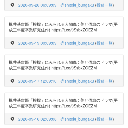
2020-09-26 06:09:09
@shiteki_bungaku
(
投稿一覧
)
梶井基次郎「檸檬」にみられる人物像 : 美と倦怠のドラマ(平
成三年度卒業研究佳作) https://t.co/9SsbxZOEZM
2020-09-19 00:09:09
@shiteki_bungaku
(
投稿一覧
)
梶井基次郎「檸檬」にみられる人物像 : 美と倦怠のドラマ(平
成三年度卒業研究佳作) https://t.co/9SsbxZOEZM
2020-09-17 12:09:10
@shiteki_bungaku
(
投稿一覧
)
梶井基次郎「檸檬」にみられる人物像 : 美と倦怠のドラマ(平
成三年度卒業研究佳作) https://t.co/9SsbxZOEZM
2020-09-16 02:09:08
@shiteki_bungaku
(
投稿一覧
)