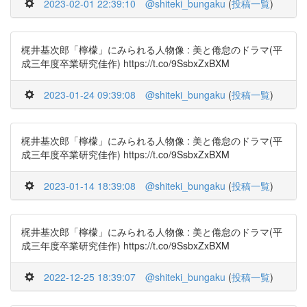
2023-02-01 22:39:10
@shiteki_bungaku
(
投稿一覧
)
梶井基次郎「檸檬」にみられる人物像 : 美と倦怠のドラマ(平
成三年度卒業研究佳作) https://t.co/9SsbxZxBXM
2023-01-24 09:39:08
@shiteki_bungaku
(
投稿一覧
)
梶井基次郎「檸檬」にみられる人物像 : 美と倦怠のドラマ(平
成三年度卒業研究佳作) https://t.co/9SsbxZxBXM
2023-01-14 18:39:08
@shiteki_bungaku
(
投稿一覧
)
梶井基次郎「檸檬」にみられる人物像 : 美と倦怠のドラマ(平
成三年度卒業研究佳作) https://t.co/9SsbxZxBXM
2022-12-25 18:39:07
@shiteki_bungaku
(
投稿一覧
)