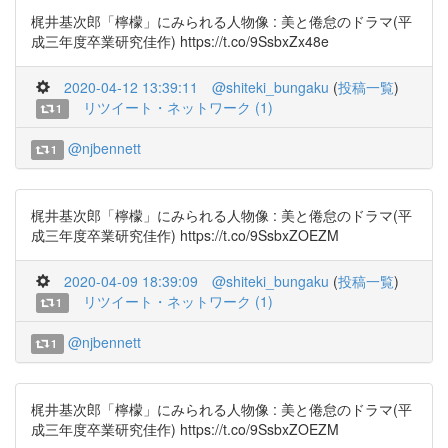
梶井基次郎「檸檬」にみられる人物像 : 美と倦怠のドラマ(平
成三年度卒業研究佳作) https://t.co/9SsbxZx48e
2020-04-12 13:39:11
@shiteki_bungaku
(
投稿一覧
)
リツイート・ネットワーク (1)
1
@njbennett
1
梶井基次郎「檸檬」にみられる人物像 : 美と倦怠のドラマ(平
成三年度卒業研究佳作) https://t.co/9SsbxZOEZM
2020-04-09 18:39:09
@shiteki_bungaku
(
投稿一覧
)
リツイート・ネットワーク (1)
1
@njbennett
1
梶井基次郎「檸檬」にみられる人物像 : 美と倦怠のドラマ(平
成三年度卒業研究佳作) https://t.co/9SsbxZOEZM