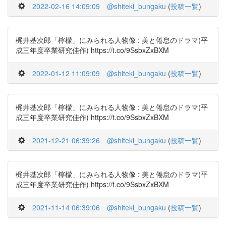
2022-02-16 14:09:09
@shiteki_bungaku
(
投稿一覧
)
梶井基次郎「檸檬」にみられる人物像 : 美と倦怠のドラマ(平
成三年度卒業研究佳作) https://t.co/9SsbxZxBXM
2022-01-12 11:09:09
@shiteki_bungaku
(
投稿一覧
)
梶井基次郎「檸檬」にみられる人物像 : 美と倦怠のドラマ(平
成三年度卒業研究佳作) https://t.co/9SsbxZxBXM
2021-12-21 06:39:26
@shiteki_bungaku
(
投稿一覧
)
梶井基次郎「檸檬」にみられる人物像 : 美と倦怠のドラマ(平
成三年度卒業研究佳作) https://t.co/9SsbxZxBXM
2021-11-14 06:39:06
@shiteki_bungaku
(
投稿一覧
)