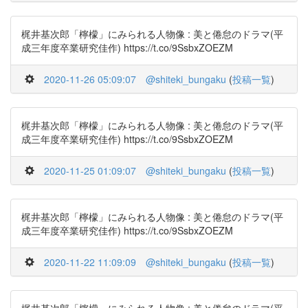
梶井基次郎「檸檬」にみられる人物像 : 美と倦怠のドラマ(平
成三年度卒業研究佳作) https://t.co/9SsbxZOEZM
2020-11-26 05:09:07
@shiteki_bungaku
(
投稿一覧
)
梶井基次郎「檸檬」にみられる人物像 : 美と倦怠のドラマ(平
成三年度卒業研究佳作) https://t.co/9SsbxZOEZM
2020-11-25 01:09:07
@shiteki_bungaku
(
投稿一覧
)
梶井基次郎「檸檬」にみられる人物像 : 美と倦怠のドラマ(平
成三年度卒業研究佳作) https://t.co/9SsbxZOEZM
2020-11-22 11:09:09
@shiteki_bungaku
(
投稿一覧
)