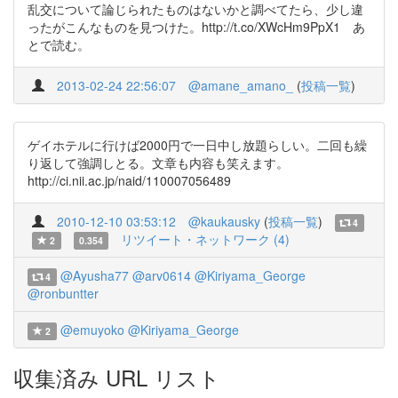
乱交について論じられたものはないかと調べてたら、少し違
ったがこんなものを見つけた。http://t.co/XWcHm9PpX1 あ
とで読む。
2013-02-24 22:56:07
@amane_amano_
(
投稿一覧
)
ゲイホテルに行けば2000円で一日中し放題らしい。二回も繰
り返して強調しとる。文章も内容も笑えます。
http://ci.nii.ac.jp/naid/110007056489
2010-12-10 03:53:12
@kaukausky
(
投稿一覧
)
4
リツイート・ネットワーク (4)
2
0.354
@Ayusha77
@arv0614
@Kiriyama_George
4
@ronbuntter
@emuyoko
@Kiriyama_George
2
収集済み URL リスト