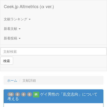
Ceek.jp Altmetrics (α ver.)
文献ランキング
新着文献
新着投稿
検索
ホーム
文献詳細
ゲイ男性の「乱交志向」について
10
0
0
0
IR
考える