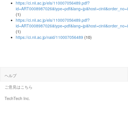
https://ci.nii.ac.jp/els/110007056489.pdf?
id=ART0008987026&type=pdf&lang=jp&host=cinii&order_n
(1)
https://ci.nii.ac.jp/els/110007056489.pdf?
id=ART0008987026&type=pdf&lang=jp&host=cinii&order_n
(1)
https://ci.nii.ac.jp/naid/110007056489
(10)
ヘルプ
ご意見はこちら
TechTech Inc.