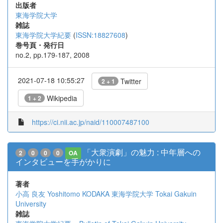
出版者
東海学院大学
雑誌
東海学院大学紀要
(
ISSN:18827608
)
巻号頁・発行日
no.2, pp.179-187, 2008
2021-07-18 10:55:27
Twitter
2 + 1
Wikipedia
1 + 2
https://ci.nii.ac.jp/naid/110007487100
「大衆演劇」の魅力 : 中年層への
2
0
0
0
OA
インタビューを手がかりに
著者
小高 良友
Yoshitomo KODAKA
東海学院大学
Tokai Gakuin
University
雑誌