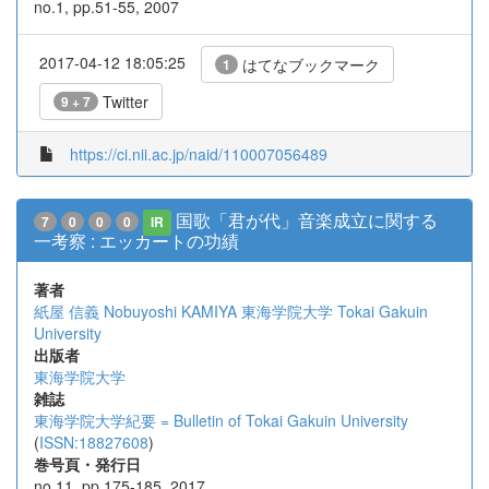
no.1, pp.51-55, 2007
2017-04-12 18:05:25
はてなブックマーク
1
Twitter
9 + 7
https://ci.nii.ac.jp/naid/110007056489
国歌「君が代」音楽成立に関する
7
0
0
0
IR
一考察 : エッカートの功績
著者
紙屋 信義
Nobuyoshi KAMIYA
東海学院大学
Tokai Gakuin
University
出版者
東海学院大学
雑誌
東海学院大学紀要 = Bulletin of Tokai Gakuin University
(
ISSN:18827608
)
巻号頁・発行日
no.11, pp.175-185, 2017