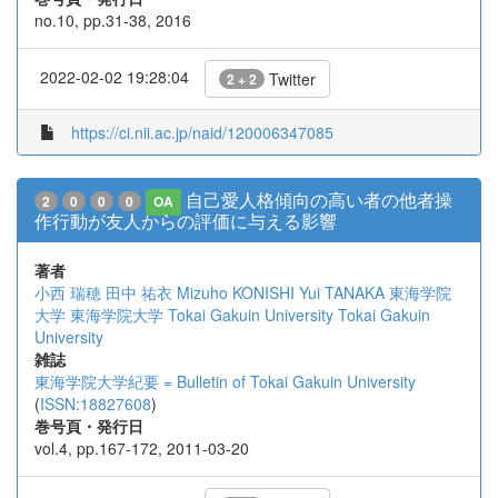
no.10, pp.31-38, 2016
2022-02-02 19:28:04
Twitter
2 + 2
https://ci.nii.ac.jp/naid/120006347085
自己愛人格傾向の高い者の他者操
2
0
0
0
OA
作行動が友人からの評価に与える影響
著者
小西 瑞穂
田中 祐衣
Mizuho KONISHI
Yui TANAKA
東海学院
大学
東海学院大学
Tokai Gakuin University
Tokai Gakuin
University
雑誌
東海学院大学紀要 = Bulletin of Tokai Gakuin University
(
ISSN:18827608
)
巻号頁・発行日
vol.4, pp.167-172, 2011-03-20