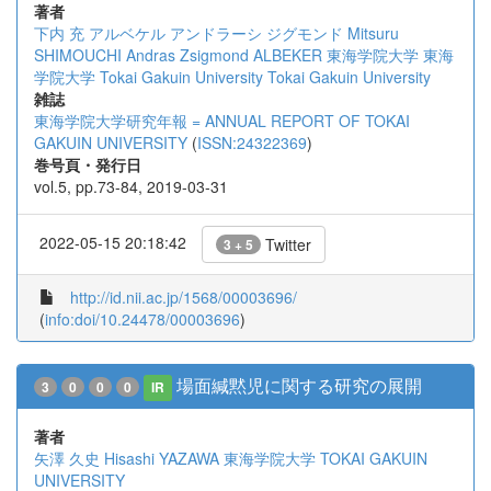
著者
下内 充
アルベケル アンドラーシ ジグモンド
Mitsuru
SHIMOUCHI
Andras Zsigmond ALBEKER
東海学院大学
東海
学院大学
Tokai Gakuin University
Tokai Gakuin University
雑誌
東海学院大学研究年報 = ANNUAL REPORT OF TOKAI
GAKUIN UNIVERSITY
(
ISSN:24322369
)
巻号頁・発行日
vol.5, pp.73-84, 2019-03-31
2022-05-15 20:18:42
Twitter
3 + 5
http://id.nii.ac.jp/1568/00003696/
(
info:doi/10.24478/00003696
)
場面緘黙児に関する研究の展開
3
0
0
0
IR
著者
矢澤 久史
Hisashi YAZAWA
東海学院大学
TOKAI GAKUIN
UNIVERSITY