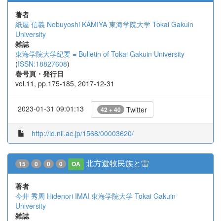
著者
紙屋 信義
Nobuyoshi KAMIYA
東海学院大学
Tokai Gakuin
University
雑誌
東海学院大学紀要 = Bulletin of Tokai Gakuin University
(
ISSN:18827608
)
巻号頁・発行日
vol.11, pp.175-185, 2017-12-31
2023-01-31 09:01:13
Twitter
42 + 40
http://id.nii.ac.jp/1568/00003620/
北方遊牧民族と雷
15
0
0
0
OA
著者
今井 秀周
Hidenori IMAI
東海学院大学
Tokai Gakuin
University
雑誌