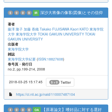
深沙大将像の像客(図像)とその信仰
5
0
0
0
IR
著者
藤澤 隆子
加藤 香織
Takako FUJISAWA
Kaori KATO
東海学院
大学
東海学院大学
TOKAI GAKUIN UNIVERSITY
TOKAI
GAKUIN UNIVERSITY
出版者
東海学院大学
雑誌
東海学院大学紀要
(
ISSN:18827608
)
巻号頁・発行日
no.2, pp.199-214, 2008
2018-03-25 15:17:45
Twitter
5 + 0
https://ci.nii.ac.jp/naid/110007487104
【原著論文】嗜好品に対する選好
4
0
0
0
OA