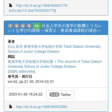
http://id.nii.ac.jp/1568/00003775/
(
info:doi/10.24478/00003775
)
社会人学生の進学の動機とリカレ
1
0
0
0
OA
ントな学びの諸相 ―保育士・教員養成課程の場合―
著者
白山 真澄
東海学院大学短期大学部
Tokai Gakuin University
School of Junior College Division
雑誌
東海学院大学短期大学部紀要 = The Journal of Tokai Gakuin
University School of Junior College Division
(
ISSN:18841694
)
巻号頁・発行日
vol.42, pp.21-30, 2016-03-31
2023-01-26 18:24:22
Twitter
1 + 0
http://id.nii.ac.jp/1568/00003386/