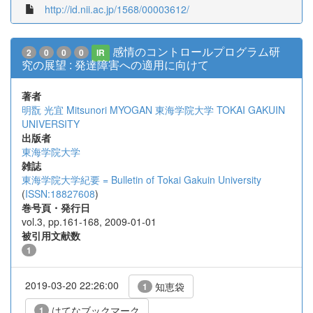
http://id.nii.ac.jp/1568/00003612/
感情のコントロールプログラム研
2
0
0
0
IR
究の展望 : 発達障害への適用に向けて
著者
明翫 光宜
Mitsunori MYOGAN
東海学院大学
TOKAI GAKUIN
UNIVERSITY
出版者
東海学院大学
雑誌
東海学院大学紀要 = Bulletin of Tokai Gakuin University
(
ISSN:18827608
)
巻号頁・発行日
vol.3, pp.161-168, 2009-01-01
被引用文献数
1
2019-03-20 22:26:00
知恵袋
1
はてなブックマーク
1