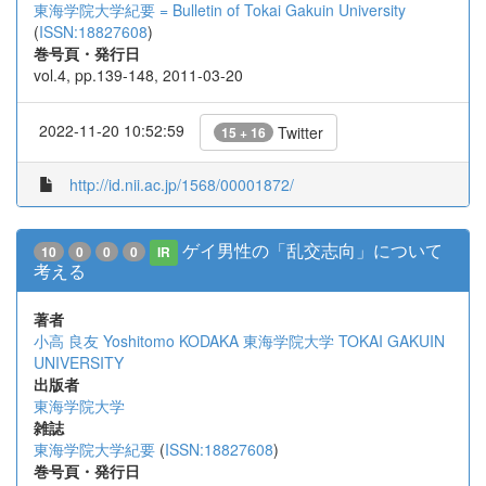
東海学院大学紀要 = Bulletin of Tokai Gakuin University
(
ISSN:18827608
)
巻号頁・発行日
vol.4, pp.139-148, 2011-03-20
2022-11-20 10:52:59
Twitter
15 + 16
http://id.nii.ac.jp/1568/00001872/
ゲイ男性の「乱交志向」について
10
0
0
0
IR
考える
著者
小高 良友
Yoshitomo KODAKA
東海学院大学
TOKAI GAKUIN
UNIVERSITY
出版者
東海学院大学
雑誌
東海学院大学紀要
(
ISSN:18827608
)
巻号頁・発行日