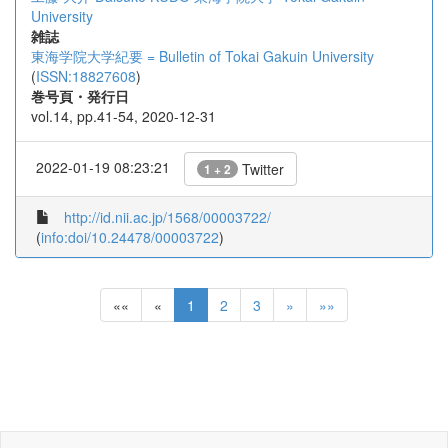
University
雑誌
東海学院大学紀要 = Bulletin of Tokai Gakuin University
(
ISSN:18827608
)
巻号頁・発行日
vol.14, pp.41-54, 2020-12-31
2022-01-19 08:23:21
Twitter
1 + 2
http://id.nii.ac.jp/1568/00003722/
(
info:doi/10.24478/00003722
)
««
«
1
2
3
»
»»