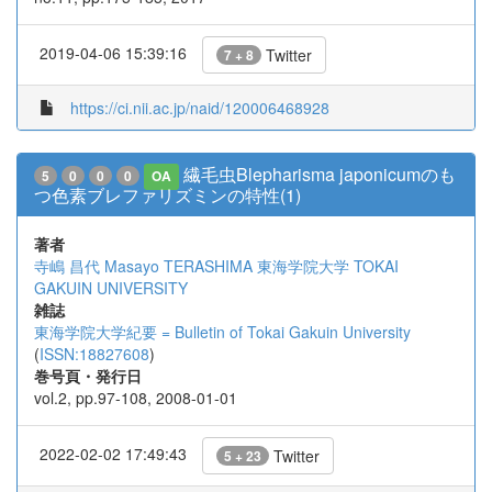
2019-04-06 15:39:16
Twitter
7 + 8
https://ci.nii.ac.jp/naid/120006468928
繊毛虫Blepharisma japonicumのも
5
0
0
0
OA
つ色素ブレファリズミンの特性(1)
著者
寺嶋 昌代
Masayo TERASHIMA
東海学院大学
TOKAI
GAKUIN UNIVERSITY
雑誌
東海学院大学紀要 = Bulletin of Tokai Gakuin University
(
ISSN:18827608
)
巻号頁・発行日
vol.2, pp.97-108, 2008-01-01
2022-02-02 17:49:43
Twitter
5 + 23