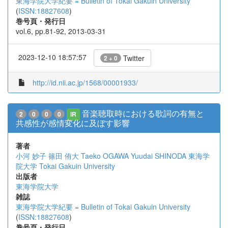
東海学院大学紀要 = Bulletin of Tokai Gakuin University
(
ISSN:18827608
)
巻号頁・発行日
vol.6, pp.81-92, 2013-03-31
2023-12-10 18:57:57
Twitter
2 + 0
http://id.nii.ac.jp/1568/00001933/
音楽聴取時における歌詞の有無と
2
0
0
0
IR
共感性が感情変化に及ぼす影響
著者
小河 妙子
篠田 侑大
Taeko OGAWA
Yuudai SHINODA
東海学
院大学
Tokai Gakuin University
出版者
東海学院大学
雑誌
東海学院大学紀要 = Bulletin of Tokai Gakuin University
(
ISSN:18827608
)
巻号頁・発行日