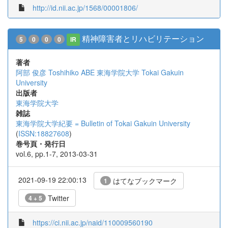
http://id.nii.ac.jp/1568/00001806/
精神障害者とリハビリテーション
5
0
0
0
IR
著者
阿部 俊彦
Toshihiko ABE
東海学院大学
Tokai Gakuin
University
出版者
東海学院大学
雑誌
東海学院大学紀要 = Bulletin of Tokai Gakuin University
(
ISSN:18827608
)
巻号頁・発行日
vol.6, pp.1-7, 2013-03-31
2021-09-19 22:00:13
はてなブックマーク
1
Twitter
4 + 5
https://ci.nii.ac.jp/naid/110009560190