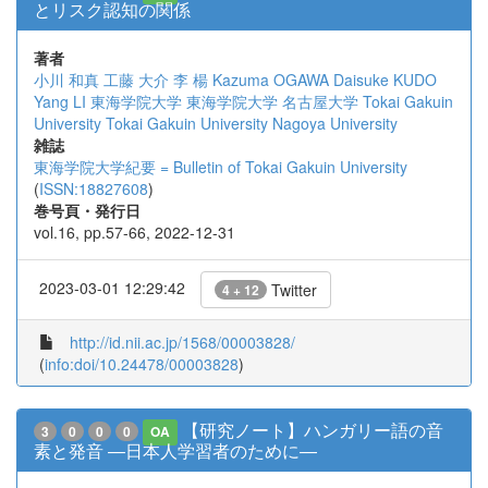
とリスク認知の関係
著者
小川 和真
工藤 大介
李 楊
Kazuma OGAWA
Daisuke KUDO
Yang LI
東海学院大学
東海学院大学
名古屋大学
Tokai Gakuin
University
Tokai Gakuin University
Nagoya University
雑誌
東海学院大学紀要 = Bulletin of Tokai Gakuin University
(
ISSN:18827608
)
巻号頁・発行日
vol.16, pp.57-66, 2022-12-31
2023-03-01 12:29:42
Twitter
4 + 12
http://id.nii.ac.jp/1568/00003828/
(
info:doi/10.24478/00003828
)
【研究ノート】ハンガリー語の音
3
0
0
0
OA
素と発音 ―日本人学習者のために―