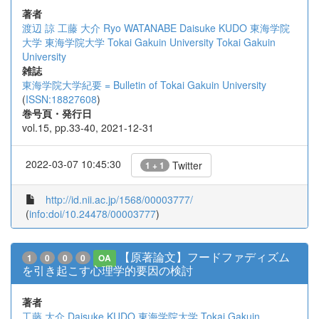
著者
渡辺 諒
工藤 大介
Ryo WATANABE
Daisuke KUDO
東海学院
大学
東海学院大学
Tokai Gakuin University
Tokai Gakuin
University
雑誌
東海学院大学紀要 = Bulletin of Tokai Gakuin University
(
ISSN:18827608
)
巻号頁・発行日
vol.15, pp.33-40, 2021-12-31
2022-03-07 10:45:30
Twitter
1 + 1
http://id.nii.ac.jp/1568/00003777/
(
info:doi/10.24478/00003777
)
【原著論文】フードファディズム
1
0
0
0
OA
を引き起こす心理学的要因の検討
著者
工藤 大介
Daisuke KUDO
東海学院大学
Tokai Gakuin