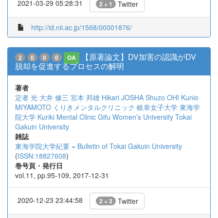
2021-03-29 05:28:31
Twitter
2 + 1
http://id.nii.ac.jp/1568/00001876/
【原著論文】DV加害の認識がDV
2
0
0
0
OA
脱却を促進するプロセスの解明
著者
定者 光
大井 修三
宮本 邦雄
Hikari JOSHA
Shuzo OHI
Kunio
MIYAMOTO
くりきメンタルクリニック
岐阜女子大学
東海学
院大学
Kuriki Mental Clinic
Gifu Women’s University
Tokai
Gakuin University
雑誌
東海学院大学紀要 = Bulletin of Tokai Gakuin University
(
ISSN:18827608
)
巻号頁・発行日
vol.11, pp.95-109, 2017-12-31
2020-12-23 23:44:58
Twitter
2 + 3