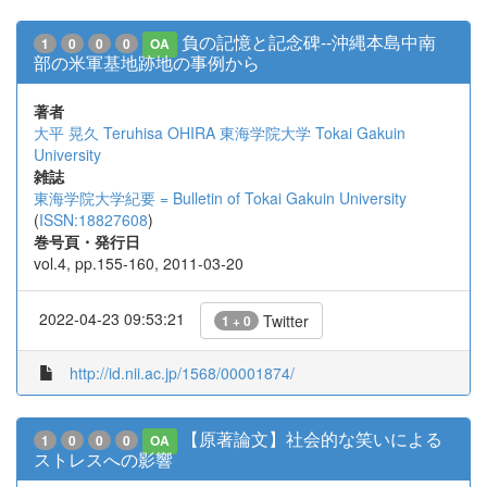
負の記憶と記念碑--沖縄本島中南
1
0
0
0
OA
部の米軍基地跡地の事例から
著者
大平 晃久
Teruhisa OHIRA
東海学院大学
Tokai Gakuin
University
雑誌
東海学院大学紀要 = Bulletin of Tokai Gakuin University
(
ISSN:18827608
)
巻号頁・発行日
vol.4, pp.155-160, 2011-03-20
2022-04-23 09:53:21
Twitter
1 + 0
http://id.nii.ac.jp/1568/00001874/
【原著論文】社会的な笑いによる
1
0
0
0
OA
ストレスへの影響