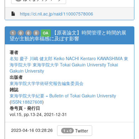
https://ci.nii.ac.jp/naid/110007578006
【原著論文】時間管理と時間的展
1
0
0
0
OA
望が主観的幸福感に及ぼす影響
著者
名知 慶子
川嶋 健太郎
Keiko NACHI
Kentaro KAWASHIMA
東
海学院大学
東海学院大学
Tokai Gakuin University
Tokai
Gakuin University
出版者
東海学院大学学術研究報告編集委員会
雑誌
東海学院大学紀要 = Bulletin of Tokai Gakuin University
(
ISSN:18827608
)
巻号頁・発行日
vol.15, pp.13-24, 2021-12-31
2023-04-16 03:28:26
Twitter
1 + 0