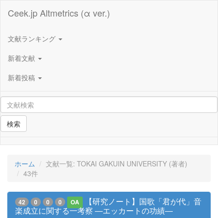
Ceek.jp Altmetrics (α ver.)
文献ランキング
新着文献
新着投稿
検索
ホーム
文献一覧: TOKAI GAKUIN UNIVERSITY (著者)
43件
【研究ノート】国歌「君が代」音
42
0
0
0
OA
楽成立に関する一考察 ―エッカートの功績―