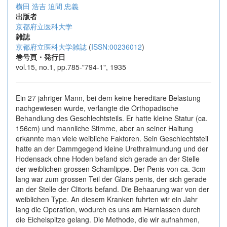
横田 浩吉
迫間 忠義
出版者
京都府立医科大学
雑誌
京都府立医科大学雑誌
(
ISSN:00236012
)
巻号頁・発行日
vol.15, no.1, pp.785-"794-1", 1935
Ein 27 jahriger Mann, bei dem keine hereditare Belastung
nachgewiesen wurde, verlangte die Orthopadische
Behandlung des Geschlechtsteils. Er hatte kleine Statur (ca.
156cm) und mannliche Stimme, aber an seiner Haltung
erkannte man viele weibliche Faktoren. Sein Geschlechtsteil
hatte an der Dammgegend kleine Urethralmundung und der
Hodensack ohne Hoden befand sich gerade an der Stelle
der weiblichen grossen Schamlippe. Der Penis von ca. 3cm
lang war zum grossen Teil der Glans penis, der sich gerade
an der Stelle der Clitoris befand. Die Behaarung war von der
weiblichen Type. An diesem Kranken fuhrten wir ein Jahr
lang die Operation, wodurch es uns am Harnlassen durch
die Eichelspitze gelang. Die Methode, die wir aufnahmen,