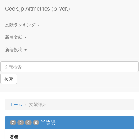
Ceek.jp Altmetrics (α ver.)
文献ランキング
新着文献
新着投稿
検索
ホーム
文献詳細
半陰陽
7
0
0
0
著者