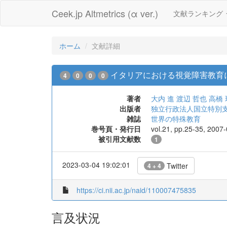
Ceek.jp Altmetrics (α ver.)
文献ランキング
ホーム
文献詳細
イタリアにおける視覚障害教育
4
0
0
0
著者
大内 進
渡辺 哲也
高橋 
出版者
独立行政法人国立特別
雑誌
世界の特殊教育
巻号頁・発行日
vol.21, pp.25-35, 2007
被引用文献数
1
2023-03-04 19:02:01
Twitter
4 + 4
https://ci.nii.ac.jp/naid/110007475835
言及状況