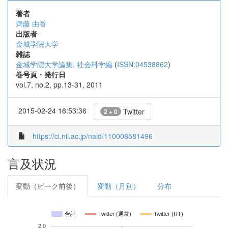
著者
齊藤 由香
出版者
金城学院大学
雑誌
金城学院大学論集. 社会科学編
(
ISSN:04538862
)
巻号頁・発行日
vol.7, no.2, pp.13-31, 2011
2015-02-24 16:53:36
Twitter
2 + 0
https://ci.nii.ac.jp/naid/110008581496
言及状況
変動（ピーク前後）
変動（月別）
分布
合計
Twitter (通常)
Twitter (RT)
2.0