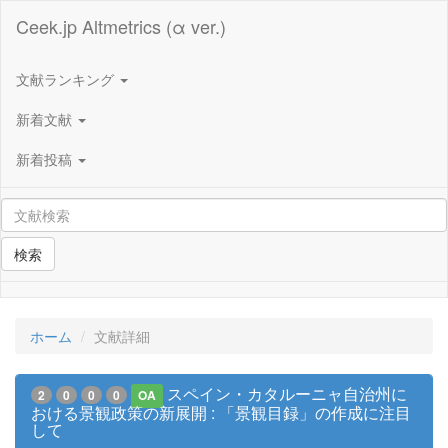
Ceek.jp Altmetrics (α ver.)
文献ランキング
新着文献
新着投稿
検索
ホーム
文献詳細
スペイン・カタルーニャ自治州に
2
0
0
0
OA
おける景観政策の新展開 : 「景観目録」の作成に注目
して