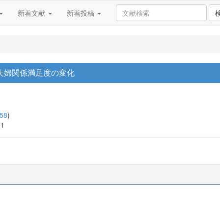
新着文献
新着投稿
夫婦関係満足度の変化
58
)
11