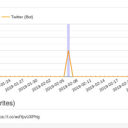
Twitter (Bot)
2019-02-14
2019-02-17
2019-02
-01-24
2
2019-01-27
2019-01-30
2019-02-02
2019-02-05
2019-02-08
2019-02-11
rites)
.co/wdYpvUXPHg