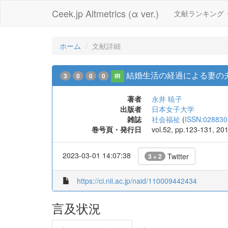
Ceek.jp Altmetrics (α ver.)
文献ランキング
ホーム
文献詳細
結婚生活の経過による妻の
3
0
0
0
IR
著者
永井 暁子
出版者
日本女子大学
雑誌
社会福祉
(
ISSN:028830
巻号頁・発行日
vol.52, pp.123-131, 20
2023-03-01 14:07:38
Twitter
3 + 2
https://ci.nii.ac.jp/naid/110009442434
言及状況