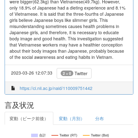
were bigger(62.3kg) than Vietnamese(49.7kg). However,
only 18.9% of Japanese had a dieting experience and 8.1%
of Vietnamese. It is said that the three-fourths of Japanese
girls believe Japanese boys like slimmer girls. This
misunderstanding sometimes causes health problems in
Japanese girls, and therefore, it is necessary to educate
body image and good health. This investigation suggested
that Vietnamese workers may have a healthier conception
about their body images than Japanese, probably because
of the social awareness and eating habits in Vietnam.
2023-03-26 12:07:33
Twitter
2 + 0
https://ci.nii.ac.jp/naid/110009751442
言及状況
変動（ピーク前後）
変動（月別）
分布
合計
Twitter (RT)
Twitter (Bot)