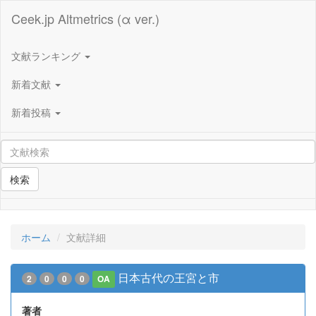
Ceek.jp Altmetrics (α ver.)
文献ランキング
新着文献
新着投稿
検索
ホーム
文献詳細
日本古代の王宮と市
2
0
0
0
OA
著者