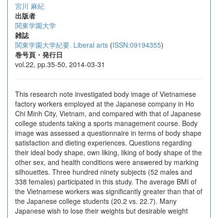
宮川 麻紀
出版者
関東学園大学
雑誌
関東学園大学紀要. Liberal arts
(
ISSN:09194355
)
巻号頁・発行日
vol.22, pp.35-50, 2014-03-31
This research note investigated body image of Vietnamese
factory workers employed at the Japanese company in Ho
Chi Minh City, Vietnam, and compared with that of Japanese
college students taking a sports management course. Body
image was assessed a questionnaire in terms of body shape
satisfaction and dieting experiences. Questions regarding
their ideal body shape, own liking, liking of body shape of the
other sex, and health conditions were answered by marking
silhouettes. Three hundred ninety subjects (52 males and
338 females) participated in this study. The average BMI of
the Vietnamese workers was significantly greater than that of
the Japanese college students (20.2 vs. 22.7). Many
Japanese wish to lose their weights but desirable weight