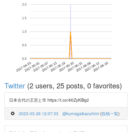
2.0
1.5
1.0
0.5
0.0
2017-06-12
2017-04-25
2017-05-13
2017-05-31
2017-06-18
2017-05-01
2017-05-19
2017-06-06
2017-05-07
2017-05-25
Twitter
(2 users, 25 posts, 0 favorites)
日本古代の王宮と市 https://t.co/4l0ZyKlBg2
2023-03-26 12:07:33
@kumagaikazuhimi
(
投稿一覧
)