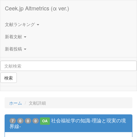
Ceek.jp Altmetrics (α ver.)
文献ランキング
新着文献
新着投稿
検索
ホーム
文献詳細
社会福祉学の知識-理論と現実の境
7
0
0
0
OA
界線-