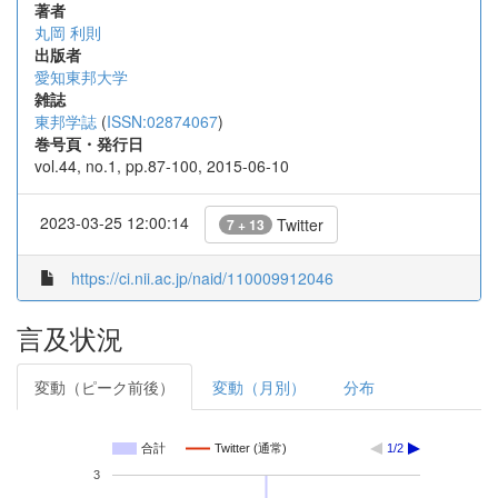
著者
丸岡 利則
出版者
愛知東邦大学
雑誌
東邦学誌
(
ISSN:02874067
)
巻号頁・発行日
vol.44, no.1, pp.87-100, 2015-06-10
2023-03-25 12:00:14
Twitter
7 + 13
https://ci.nii.ac.jp/naid/110009912046
言及状況
変動（ピーク前後）
変動（月別）
分布
合計
Twitter (通常)
1/2
3