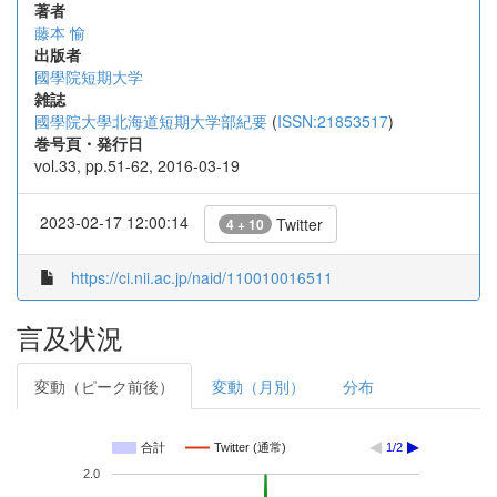
著者
藤本 愉
出版者
國學院短期大学
雑誌
國學院大學北海道短期大学部紀要
(
ISSN:21853517
)
巻号頁・発行日
vol.33, pp.51-62, 2016-03-19
2023-02-17 12:00:14
Twitter
4 + 10
https://ci.nii.ac.jp/naid/110010016511
言及状況
変動（ピーク前後）
変動（月別）
分布
合計
Twitter (通常)
1/2
2.0