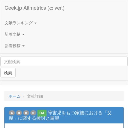
Ceek.jp Altmetrics (α ver.)
文献ランキング
新着文献
新着投稿
検索
ホーム
文献詳細
障害児をもつ家族における「父
4
0
0
0
OA
親」に関する検討と展望