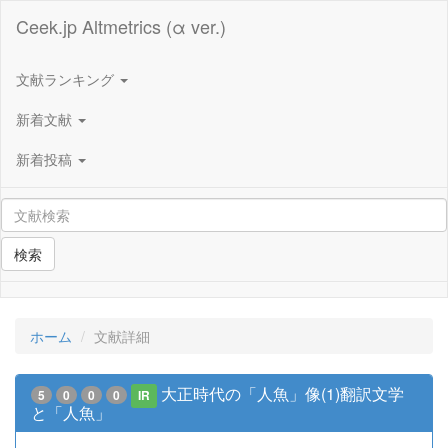
Ceek.jp Altmetrics (α ver.)
文献ランキング
新着文献
新着投稿
検索
ホーム
文献詳細
大正時代の「人魚」像(1)翻訳文学
5
0
0
0
IR
と「人魚」