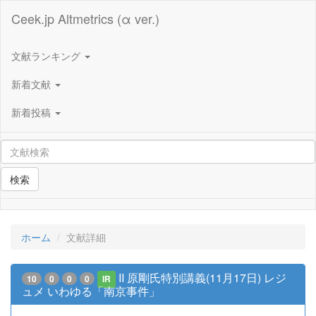
Ceek.jp Altmetrics (α ver.)
文献ランキング
新着文献
新着投稿
検索
ホーム
文献詳細
II 原剛氏特別講義(11月17日) レジ
10
0
0
0
IR
ュメ いわゆる「南京事件」