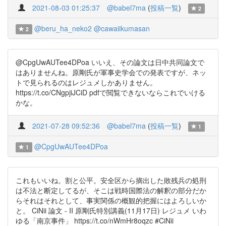
2021-08-03 01:25:37
@babel7ma
(
投稿一覧
)
2
@beru_ha_neko2
@cawaiikumasan
2
@CpgUwAUTee4DPoa いいえ、その論文は日中共同論文で
はありませんね。原剛氏が軍事史学会での発表ですが、ネッ
トで見られるのはレジュメしかありません。
https://t.co/CNgpjiJCiD pdfで閲覧できないならこれでいける
かな。
2021-07-28 09:52:36
@babel7ma
(
投稿一覧
)
1
@CpgUwAUTee4DPoa
1
これもいいね。割と公平。安全区から摘出した敗残兵の処刑
は不法と断定してるが、そこは戦時国際法の解釈の部分だか
らそれはそれとして、事実関係の概観的把握にはよろしいか
と。 CiNii 論文 - II 原剛氏特別講義(11月17日) レジュメ いわ
ゆる「南京事件」 https://t.co/nWmHr8oqzc #CiNii