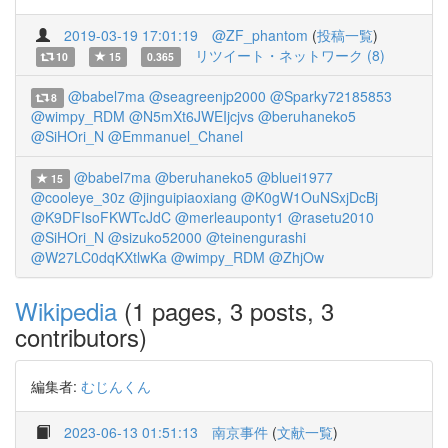
2019-03-19 17:01:19
@ZF_phantom
(
投稿一覧
)
リツイート・ネットワーク (8)
10
15
0.365
@babel7ma
@seagreenjp2000
@Sparky72185853
8
@wimpy_RDM
@N5mXt6JWEIjcjvs
@beruhaneko5
@SiHOri_N
@Emmanuel_Chanel
@babel7ma
@beruhaneko5
@bluei1977
15
@cooleye_30z
@jinguipiaoxiang
@K0gW1OuNSxjDcBj
@K9DFIsoFKWTcJdC
@merleauponty1
@rasetu2010
@SiHOri_N
@sizuko52000
@teinengurashi
@W27LC0dqKXtlwKa
@wimpy_RDM
@ZhjOw
Wikipedia
(1 pages, 3 posts, 3
contributors)
編集者:
むじんくん
2023-06-13 01:51:13
南京事件
(
文献一覧
)