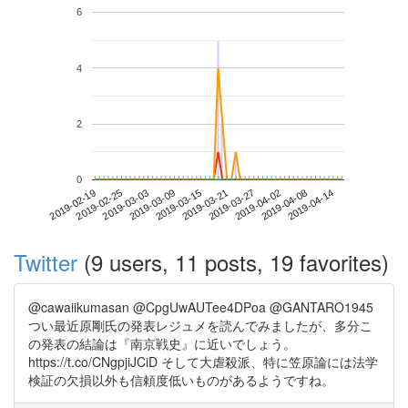
6
4
2
0
2019-04-08
2019-02-19
2019-03-09
2019-03-27
2019-04-14
2019-02-25
2019-03-15
2019-04-02
2019-03-03
2019-03-21
Twitter
(9 users, 11 posts, 19 favorites)
@cawaiikumasan @CpgUwAUTee4DPoa @GANTARO1945
つい最近原剛氏の発表レジュメを読んでみましたが、多分こ
の発表の結論は『南京戦史』に近いでしょう。
https://t.co/CNgpjiJCiD そして大虐殺派、特に笠原論には法学
検証の欠損以外も信頼度低いものがあるようですね。