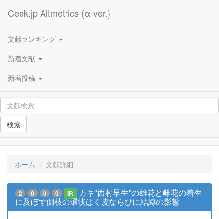
Ceek.jp Altmetrics (α ver.)
文献ランキング
新着文献
新着投稿
検索
ホーム
文献詳細
カキ"西村早生"の雄花と雌花の着生
2
0
0
0
IR
に及ぼす側枝の環状はく皮ならびに結縛の影響