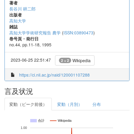
著者
長谷川 耕二郎
出版者
高知大学
雑誌
高知大学学術研究報告 農学
(
ISSN:03890473
)
巻号頁・発行日
no.44, pp.11-18, 1995
2023-06-25 22:51:47
Wikipedia
2 + 2
https://ci.nii.ac.jp/naid/120001107288
言及状況
変動（ピーク前後）
変動（月別）
分布
合計
Wikipedia
1.00