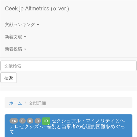
Ceek.jp Altmetrics (α ver.)
文献ランキング
新着文献
新着投稿
検索
ホーム
文献詳細
セクシュアル・マイノリティとヘ
14
0
0
0
IR
テロセクシズム--差別と当事者の心理的困難をめぐっ
て