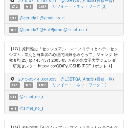
2015-07-10 15:08:11
@LGBTQA_Article
(
投稿一覧
)
リツイート・ネットワーク (3)
2
3
0.667
@geruda7
@zimei_no_ri
3
@geruda7
@HallBjorne
@zimei_no_ri
3
【LG】原田雅史「セクシュアル・マイノリティとヘテロセク
シズム : 差別と当事者の心理的困難をめぐって」ジェンダ-研
究 8号(25) (p.145-157) 2005-03 お茶の水女子大学ジェンダ
ー研究センター http://t.co/QDtPyJCSHB [PDFリポジトリ]
2015-05-14 09:49:39
@LGBTQA_Article
(
投稿一覧
)
リツイート・ネットワーク (1)
1
2
1.000
@zimei_no_ri
1
@zimei_no_ri
1
【LG】原田雅史「セクシュアル・マイノリティとヘテロセク