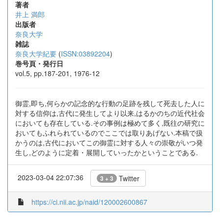
著者
井上 満郎
出版者
奈良大学
雑誌
奈良大学紀要
(
ISSN:03892204
)
巻号頁・発行日
vol.5, pp.187-201, 1976-12
御霊,即ち,何らかの記念的な行動の足跡を残して死去した人に
対する信仰は,古代に発生してより以来,はるかのちの近代社会
においても存在している.その事例は極めて多く,既往の研究に
おいてもふれられているのでここでは取りあげない.本稿で扱
かうのは,古代においてこの御霊に対する人々の崇敬がいつ発
生し,どのように定着・展開していったかということである.
2023-03-04 22:07:36
Twitter
3 + 3
https://ci.nii.ac.jp/naid/120002600867