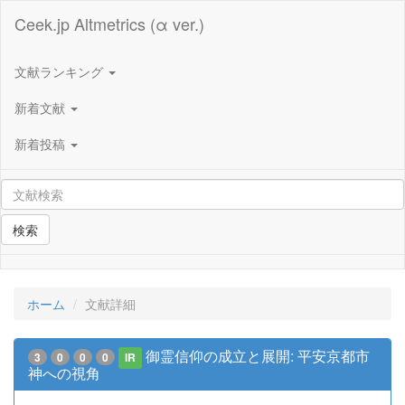
Ceek.jp Altmetrics (α ver.)
文献ランキング
新着文献
新着投稿
検索
ホーム
文献詳細
御霊信仰の成立と展開: 平安京都市
3
0
0
0
IR
神への視角