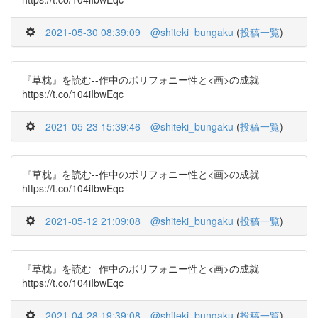
2021-05-30 08:39:09
@shiteki_bungaku
(
投稿一覧
)
『草枕』を読む--作中のポリフォニー性と<画>の成就
https://t.co/104iIbwEqc
2021-05-23 15:39:46
@shiteki_bungaku
(
投稿一覧
)
『草枕』を読む--作中のポリフォニー性と<画>の成就
https://t.co/104iIbwEqc
2021-05-12 21:09:08
@shiteki_bungaku
(
投稿一覧
)
『草枕』を読む--作中のポリフォニー性と<画>の成就
https://t.co/104iIbwEqc
2021-04-28 19:39:08
@shiteki_bungaku
(
投稿一覧
)