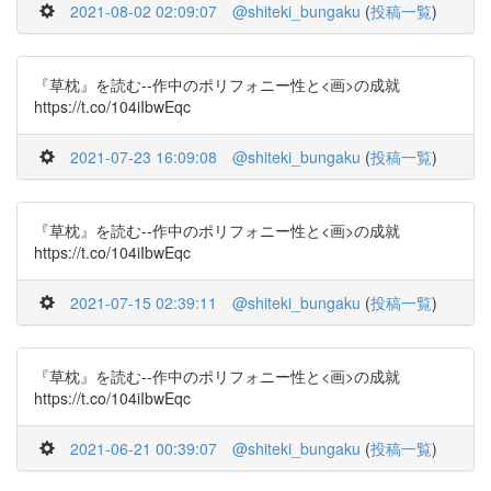
2021-08-02 02:09:07
@shiteki_bungaku
(
投稿一覧
)
『草枕』を読む--作中のポリフォニー性と<画>の成就
https://t.co/104iIbwEqc
2021-07-23 16:09:08
@shiteki_bungaku
(
投稿一覧
)
『草枕』を読む--作中のポリフォニー性と<画>の成就
https://t.co/104iIbwEqc
2021-07-15 02:39:11
@shiteki_bungaku
(
投稿一覧
)
『草枕』を読む--作中のポリフォニー性と<画>の成就
https://t.co/104iIbwEqc
2021-06-21 00:39:07
@shiteki_bungaku
(
投稿一覧
)