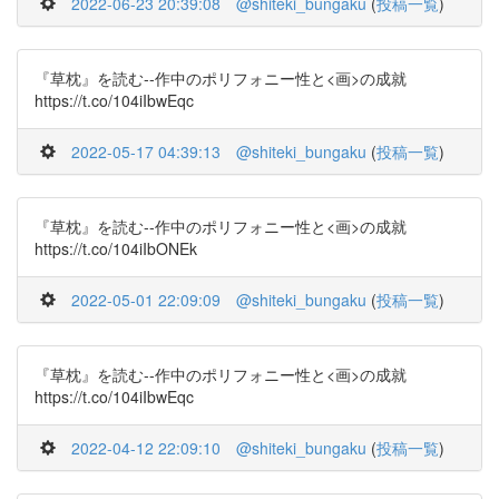
2022-06-23 20:39:08
@shiteki_bungaku
(
投稿一覧
)
『草枕』を読む--作中のポリフォニー性と<画>の成就
https://t.co/104iIbwEqc
2022-05-17 04:39:13
@shiteki_bungaku
(
投稿一覧
)
『草枕』を読む--作中のポリフォニー性と<画>の成就
https://t.co/104iIbONEk
2022-05-01 22:09:09
@shiteki_bungaku
(
投稿一覧
)
『草枕』を読む--作中のポリフォニー性と<画>の成就
https://t.co/104iIbwEqc
2022-04-12 22:09:10
@shiteki_bungaku
(
投稿一覧
)