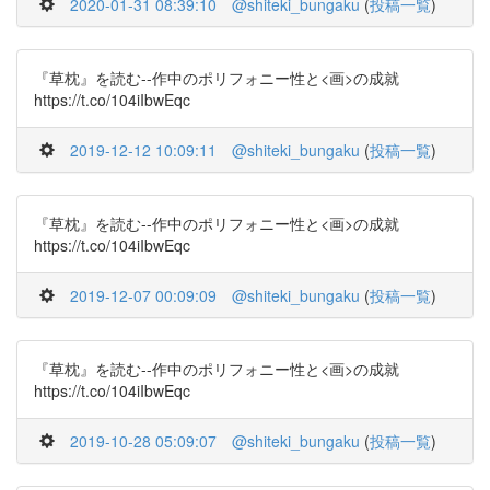
2020-01-31 08:39:10
@shiteki_bungaku
(
投稿一覧
)
『草枕』を読む--作中のポリフォニー性と<画>の成就
https://t.co/104iIbwEqc
2019-12-12 10:09:11
@shiteki_bungaku
(
投稿一覧
)
『草枕』を読む--作中のポリフォニー性と<画>の成就
https://t.co/104iIbwEqc
2019-12-07 00:09:09
@shiteki_bungaku
(
投稿一覧
)
『草枕』を読む--作中のポリフォニー性と<画>の成就
https://t.co/104iIbwEqc
2019-10-28 05:09:07
@shiteki_bungaku
(
投稿一覧
)