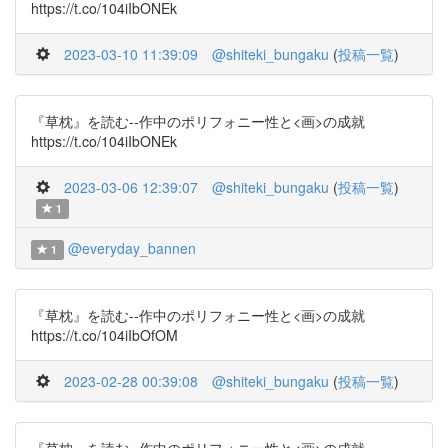
https://t.co/104iIbONEk
2023-03-10 11:39:09
@shiteki_bungaku
(
投稿一覧
)
『草枕』を読む--作中のポリフォニー性と<画>の成就
https://t.co/104iIbONEk
2023-03-06 12:39:07
@shiteki_bungaku
(
投稿一覧
)
1
@everyday_bannen
1
『草枕』を読む--作中のポリフォニー性と<画>の成就
https://t.co/104iIbOfOM
2023-02-28 00:39:08
@shiteki_bungaku
(
投稿一覧
)