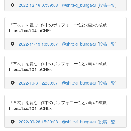
2022-12-16 07:39:08
@shiteki_bungaku
(
投稿一覧
)
『草枕』を読む--作中のポリフォニー性と<画>の成就
https://t.co/104iIbONEk
2022-11-13 10:39:07
@shiteki_bungaku
(
投稿一覧
)
『草枕』を読む--作中のポリフォニー性と<画>の成就
https://t.co/104iIbONEk
2022-10-31 22:39:07
@shiteki_bungaku
(
投稿一覧
)
『草枕』を読む--作中のポリフォニー性と<画>の成就
https://t.co/104iIbONEk
2022-09-28 15:39:08
@shiteki_bungaku
(
投稿一覧
)