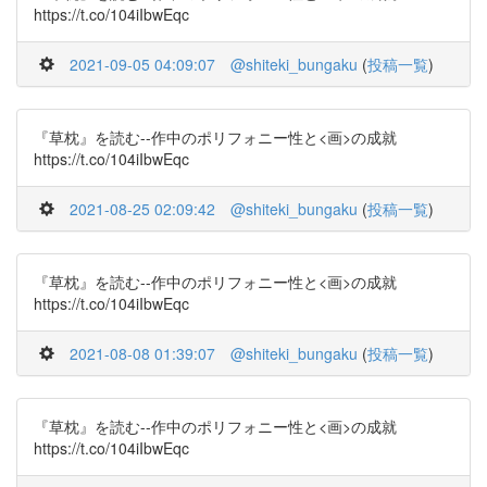
https://t.co/104iIbwEqc
2021-09-05 04:09:07
@shiteki_bungaku
(
投稿一覧
)
『草枕』を読む--作中のポリフォニー性と<画>の成就
https://t.co/104iIbwEqc
2021-08-25 02:09:42
@shiteki_bungaku
(
投稿一覧
)
『草枕』を読む--作中のポリフォニー性と<画>の成就
https://t.co/104iIbwEqc
2021-08-08 01:39:07
@shiteki_bungaku
(
投稿一覧
)
『草枕』を読む--作中のポリフォニー性と<画>の成就
https://t.co/104iIbwEqc