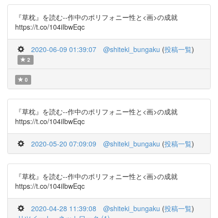
『草枕』を読む--作中のポリフォニー性と<画>の成就
https://t.co/104iIbwEqc
2020-06-09 01:39:07
@shiteki_bungaku
(
投稿一覧
)
2
0
『草枕』を読む--作中のポリフォニー性と<画>の成就
https://t.co/104iIbwEqc
2020-05-20 07:09:09
@shiteki_bungaku
(
投稿一覧
)
『草枕』を読む--作中のポリフォニー性と<画>の成就
https://t.co/104iIbwEqc
2020-04-28 11:39:08
@shiteki_bungaku
(
投稿一覧
)