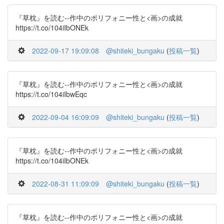
『草枕』を読む--作中のポリフォニー性と<画>の成就
https://t.co/104iIbONEk
2022-09-17 19:09:08
@shiteki_bungaku
(
投稿一覧
)
『草枕』を読む--作中のポリフォニー性と<画>の成就
https://t.co/104iIbwEqc
2022-09-04 16:09:09
@shiteki_bungaku
(
投稿一覧
)
『草枕』を読む--作中のポリフォニー性と<画>の成就
https://t.co/104iIbONEk
2022-08-31 11:09:09
@shiteki_bungaku
(
投稿一覧
)
『草枕』を読む--作中のポリフォニー性と<画>の成就