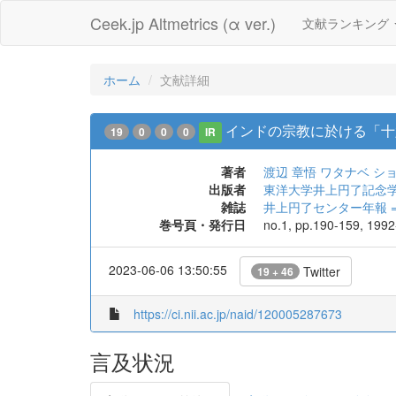
Ceek.jp Altmetrics (α ver.)
文献ランキング
ホーム
文献詳細
インドの宗教に於ける「十
19
0
0
0
IR
著者
渡辺 章悟
ワタナベ シ
出版者
東洋大学井上円了記念
雑誌
井上円了センター年報 = Annual
巻号頁・発行日
no.1, pp.190-159, 199
2023-06-06 13:50:55
Twitter
19 + 46
https://ci.nii.ac.jp/naid/120005287673
言及状況