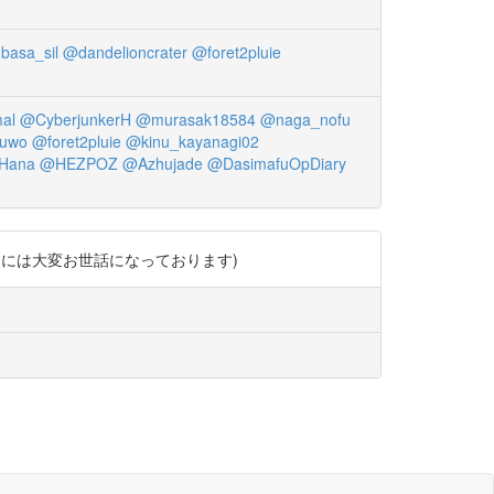
basa_sil
@dandelioncrater
@foret2pluie
al
@CyberjunkerH
@murasak18584
@naga_nofu
uwo
@foret2pluie
@kinu_kayanagi02
Hana
@HEZPOZ
@Azhujade
@DasimafuOpDiary
まとめには大変お世話になっております)