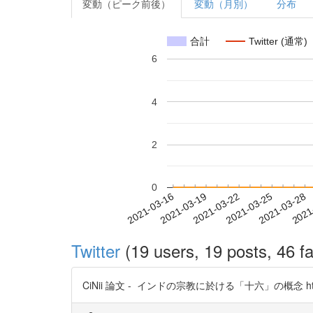
変動（ピーク前後）
変動（月別）
分布
合計
Twitter (通常)
6
4
2
0
2021-03-22
2021-03-25
2021-03-28
2021
2021-03-16
2021-03-19
Twitter
(19 users, 19 posts, 46 fa
CiNii 論文 - インドの宗教に於ける「十六」の概念 https://t