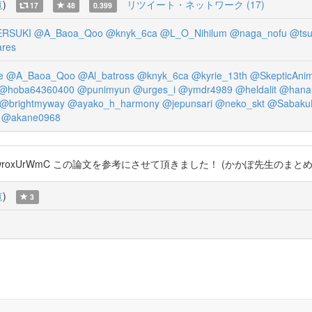
覧
)
リツイート・ネットワーク (17)
17
48
0.399
ERSUKI
@A_Baoa_Qoo
@knyk_6ca
@L_O_Nihilum
@naga_nofu
@tsu
res
e
@A_Baoa_Qoo
@Al_batross
@knyk_6ca
@kyrie_13th
@SkepticAnim
@hoba64360400
@punimyun
@urges_i
@ymdr4989
@heldalit
@hana
@brightmyway
@ayako_h_harmony
@jepunsari
@neko_skt
@Sabaku
@akane0968
co/UwroxUrWmC この論文を参考にさせて頂きました！ (かかぽ先生の
覧
)
3