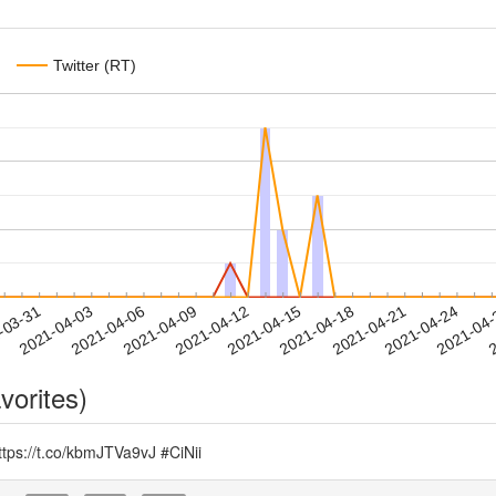
Twitter (RT)
2021-04-21
2021-04-24
2021-04
-03-31
2
2021-04-03
2021-04-06
2021-04-09
2021-04-12
2021-04-15
2021-04-18
vorites)
.co/kbmJTVa9vJ #CiNii