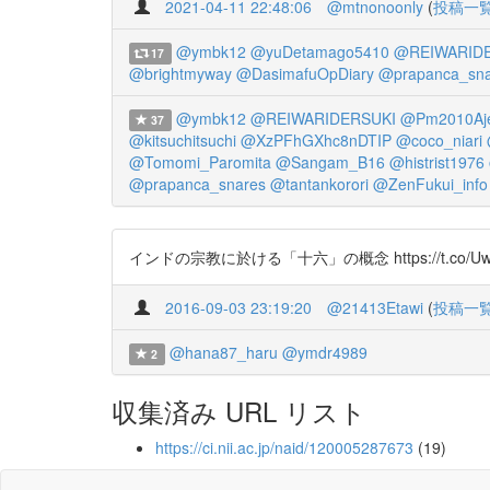
2021-04-11 22:48:06
@mtnonoonly
(
投稿一
@ymbk12
@yuDetamago5410
@REIWARID
17
@brightmyway
@DasimafuOpDiary
@prapanca_sna
@ymbk12
@REIWARIDERSUKI
@Pm2010Aj
37
@kitsuchitsuchi
@XzPFhGXhc8nDTIP
@coco_niari
@Tomomi_Paromita
@Sangam_B16
@histrist1976
@prapanca_snares
@tantankorori
@ZenFukui_info
インドの宗教に於ける「十六」の概念 https://t.
2016-09-03 23:19:20
@21413Etawi
(
投稿一
@hana87_haru
@ymdr4989
2
収集済み URL リスト
https://ci.nii.ac.jp/naid/120005287673
(19)