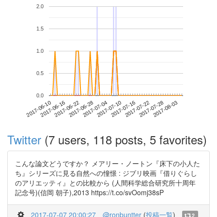
2.0
1.5
1.0
0.5
0.0
2017-07-28
2017-06-10
2017-06-28
2017-07-16
2017-08-03
2017-06-16
2017-07-04
2017-07-22
2017-06-22
2017-07-10
Twitter
(7 users, 118 posts, 5 favorites)
こんな論文どうですか？ メアリー・ノートン『床下の小人た
ち』シリーズに見る自然への憧憬 : ジブリ映画『借りぐらし
のアリエッティ』との比較から (人間科学総合研究所十周年
記念号)(信岡 朝子),2013 https://t.co/svOomj38sP
2017-07-07 20:00:27
@ronbuntter
(
投稿一覧
)
2