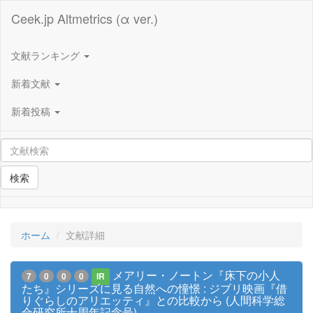
Ceek.jp Altmetrics (α ver.)
文献ランキング
新着文献
新着投稿
検索
ホーム
文献詳細
メアリー・ノートン『床下の小人
7
0
0
0
IR
たち』シリーズに見る自然への憧憬 : ジブリ映画『借
りぐらしのアリエッティ』との比較から (人間科学総
合研究所十周年記念号)