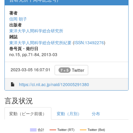
著者
信岡 朝子
出版者
東洋大学人間科学総合研究所
雑誌
東洋大学人間科学総合研究所紀要
(
ISSN:13492276
)
巻号頁・発行日
no.15, pp.71-84, 2013-03
2023-03-05 16:07:01
Twitter
7 + 5
https://ci.nii.ac.jp/naid/120005291380
言及状況
変動（ピーク前後）
変動（月別）
分布
合計
Twitter (RT)
Twitter (Bot)