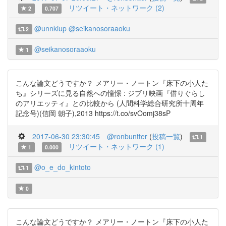
リツイート・ネットワーク (2)
2
0.707
@unnkiup
@seikanosoraaoku
2
@seikanosoraaoku
1
こんな論文どうですか？ メアリー・ノートン『床下の小人た
ち』シリーズに見る自然への憧憬 : ジブリ映画『借りぐらし
のアリエッティ』との比較から (人間科学総合研究所十周年
記念号)(信岡 朝子),2013 https://t.co/svOomj38sP
2017-06-30 23:30:45
@ronbuntter
(
投稿一覧
)
1
リツイート・ネットワーク (1)
1
0.000
@o_e_do_kintoto
1
0
こんな論文どうですか？ メアリー・ノートン『床下の小人た