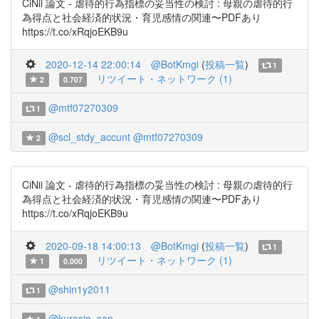
CiNii 論文 - 虐待的行為指標の妥当性の検討 : 母親の虐待的行
為得点と社会経済的状況・育児感情の関連〜PDFあり
https://t.co/xRqjoEKB9u
2020-12-14 22:00:14
@BotKmgi
(
投稿一覧
)
1
リツイート・ネットワーク (1)
2
0.707
@mtf07270309
1
@scl_stdy_accunt
@mtf07270309
2
CiNii 論文 - 虐待的行為指標の妥当性の検討 : 母親の虐待的行
為得点と社会経済的状況・育児感情の関連〜PDFあり
https://t.co/xRqjoEKB9u
2020-09-18 14:00:13
@BotKmgi
(
投稿一覧
)
1
リツイート・ネットワーク (1)
1
0.000
@shin1y2011
1
@kurasin_san