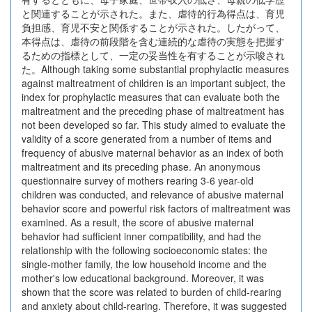
と関連することが示された。また、虐待的行為得点は、育児
負担感、育児不安と関係することが示された。したがって、
本得点は、虐待の前段階を含む連続的な虐待の実態を把握す
るための指標として、一定の妥当性を有することが示唆され
た。Although taking some substantial prophylactic measures
against maltreatment of children is an important subject, the
index for prophylactic measures that can evaluate both the
maltreatment and the preceding phase of maltreatment has
not been developed so far. This study aimed to evaluate the
validity of a score generated from a number of items and
frequency of abusive maternal behavior as an index of both
maltreatment and its preceding phase. An anonymous
questionnaire survey of mothers rearing 3-6 year-old
children was conducted, and relevance of abusive maternal
behavior score and powerful risk factors of maltreatment was
examined. As a result, the score of abusive maternal
behavior had sufficient inner compatibility, and had the
relationship with the following socioeconomic states: the
single-mother family, the low household income and the
mother's low educational background. Moreover, it was
shown that the score was related to burden of child-rearing
and anxiety about child-rearing. Therefore, it was suggested