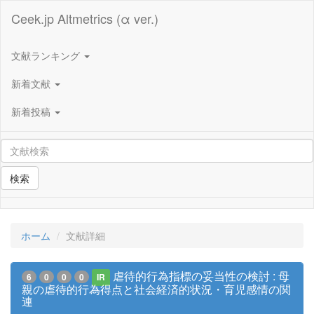
Ceek.jp Altmetrics (α ver.)
文献ランキング
新着文献
新着投稿
検索
ホーム
文献詳細
虐待的行為指標の妥当性の検討 : 母
6
0
0
0
IR
親の虐待的行為得点と社会経済的状況・育児感情の関
連