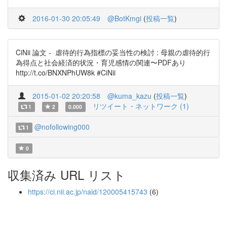
2016-01-30 20:05:49
@BotKmgi
(
投稿一覧
)
CiNii 論文 - 虐待的行為指標の妥当性の検討 : 母親の虐待的行
為得点と社会経済的状況・育児感情の関連〜PDFあり
http://t.co/BNXNPhUW8k #CiNii
2015-01-02 20:20:58
@kuma_kazu
(
投稿一覧
)
リツイート・ネットワーク (1)
1
2
0.000
@nofollowing000
1
0
収集済み URL リスト
https://ci.nii.ac.jp/naid/120005415743
(6)