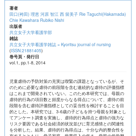
著者
田口(袴田) 理恵
河原 智江
西 留美子
Rie Taguchi(Hakamada)
Chie Kawahara
Rubiko Nishi
出版者
共立女子大学看護学部
雑誌
共立女子大学看護学雑誌 = Kyoritsu journal of nursing
(
ISSN:21881405
)
巻号頁・発行日
vol.1, pp.1-8, 2014
児童虐待の予防対策の充実は喫緊の課題となっているが、そ
のために必要な虐待の前段階を含む連続的な虐待の評価指標
はこれまで開発されていない。このため本研究では、母親の
虐待的行為の項目数と頻度からなる得点について、虐待の前
段階を含む虐待評価指標としての妥当性を検討することを目
的とした。本研究では、3-6歳の子どもを持つ母親を対象とし
てアンケート調査を実施し、虐待的行為得点と虐待の強力な
リスク要因である社会経済的状況並びに育児感情との関連性
を分析した。結果、虐待的行為得点は、十分な内的整合性を
有するとともに、母子家庭、世帯収入の低さ、母親の低学歴