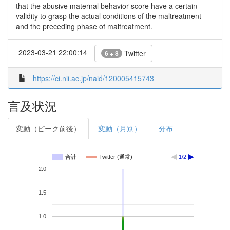
that the abusive maternal behavior score have a certain
validity to grasp the actual conditions of the maltreatment
and the preceding phase of maltreatment.
2023-03-21 22:00:14
Twitter
6 + 8
https://ci.nii.ac.jp/naid/120005415743
言及状況
変動（ピーク前後）
変動（月別）
分布
合計
Twitter (通常)
1/2
2.0
1.5
1.0