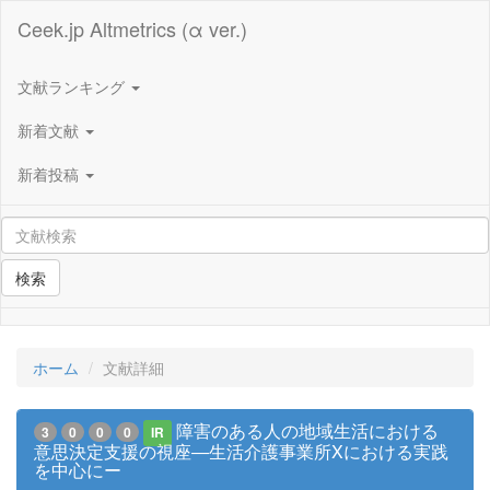
Ceek.jp Altmetrics (α ver.)
文献ランキング
新着文献
新着投稿
検索
ホーム
文献詳細
障害のある人の地域生活における
3
0
0
0
IR
意思決定支援の視座―生活介護事業所Xにおける実践
を中心にー