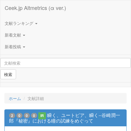
Ceek.jp Altmetrics (α ver.)
文献ランキング
新着文献
新着投稿
検索
ホーム
文献詳細
瞬く、ユートピア、瞬く--谷崎潤一
2
0
0
0
IR
郎『秘密』における瞳の試練をめぐって