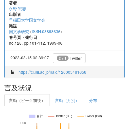
著者
永野 宏志
出版者
早稲田大学国文学会
雑誌
国文学研究
(
ISSN:03898636
)
巻号頁・発行日
no.128, pp.101-112, 1999-06
2023-03-15 02:39:07
Twitter
2 + 1
https://ci.nii.ac.jp/naid/120005481658
言及状況
変動（ピーク前後）
変動（月別）
分布
合計
Twitter (RT)
Twitter (Bot)
1.00