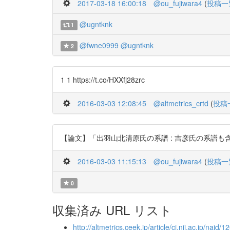
2017-03-18 16:00:18
@ou_fujiwara4
(
投稿一
@ugntknk
1
@fwne0999
@ugntknk
2
1 1 https://t.co/HXXfj28zrc
2016-03-03 12:08:45
@altmetrics_crtd
(
投稿
【論文】「出羽山北清原氏の系譜 : 吉彦氏の系譜も含めて 」（野中
2016-03-03 11:15:13
@ou_fujiwara4
(
投稿一
0
収集済み URL リスト
http://altmetrics.ceek.jp/article/ci.nii.ac.jp/nai