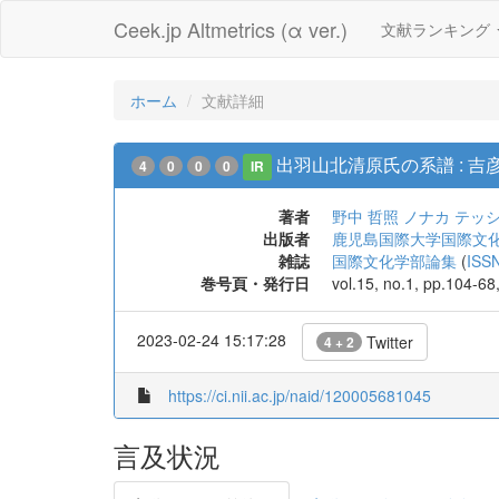
Ceek.jp Altmetrics (α ver.)
文献ランキング
ホーム
文献詳細
出羽山北清原氏の系譜 : 
4
0
0
0
IR
著者
野中 哲照
ノナカ テッ
出版者
鹿児島国際大学国際文
雑誌
国際文化学部論集
(
ISS
巻号頁・発行日
vol.15, no.1, pp.104-68
2023-02-24 15:17:28
Twitter
4 + 2
https://ci.nii.ac.jp/naid/120005681045
言及状況