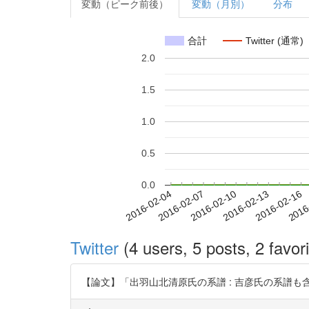
変動（ピーク前後）
変動（月別）
分布
合計
Twitter (通常)
2.0
1.5
1.0
0.5
0.0
2016-02-10
2016-02-13
2016-02-16
2016
2016-02-04
2016-02-07
Twitter
(4 users, 5 posts, 2 favori
【論文】「出羽山北清原氏の系譜 : 吉彦氏の系譜も含めて」(野中 哲