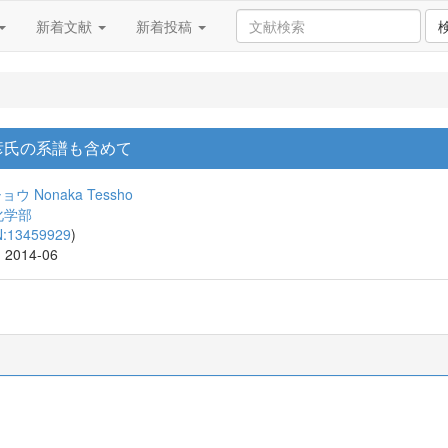
新着文献
新着投稿
吉彦氏の系譜も含めて
ショウ
Nonaka Tessho
化学部
N:13459929
)
, 2014-06