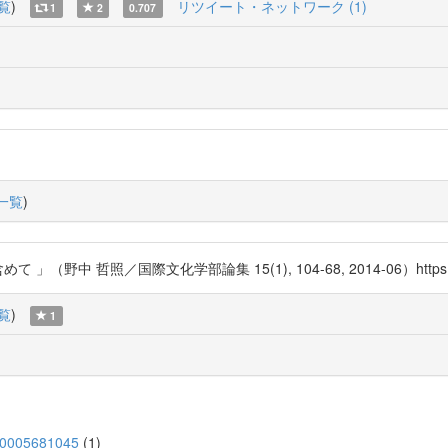
覧
)
リツイート・ネットワーク (1)
1
2
0.707
一覧
)
 哲照／国際文化学部論集 15(1), 104-68, 2014-06）https://t
覧
)
1
d/120005681045
(1)