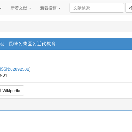
新着文献
新着投稿
地、長崎と蘭医と近代教育-
ISSN:02892502
)
3-31
Wikipedia