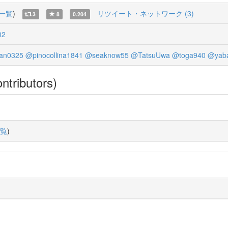
一覧
)
リツイート・ネットワーク (3)
3
8
0.204
02
an0325
@pinocollina1841
@seaknow55
@TatsuUwa
@toga940
@yaba
ntributors)
覧
)