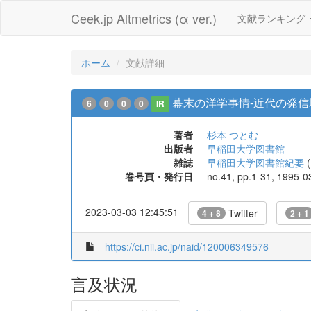
Ceek.jp Altmetrics (α ver.)
文献ランキング
ホーム
文献詳細
幕末の洋学事情-近代の発信
6
0
0
0
IR
著者
杉本 つとむ
出版者
早稲田大学図書館
雑誌
早稲田大学図書館紀要
(
巻号頁・発行日
no.41, pp.1-31, 1995-0
2023-03-03 12:45:51
Twitter
4 + 8
2 + 1
https://ci.nii.ac.jp/naid/120006349576
言及状況