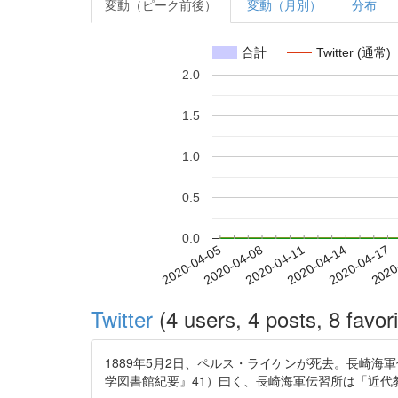
変動（ピーク前後）
変動（月別）
分布
合計
Twitter (通常)
2.0
1.5
1.0
0.5
0.0
2020-04-11
2020-04-14
2020-04-17
2020
2020-04-05
2020-04-08
Twitter
(4 users, 4 posts, 8 favori
1889年5月2日、ペルス・ライケンが死去。長崎
学図書館紀要』41）曰く、長崎海軍伝習所は「近代教育の形