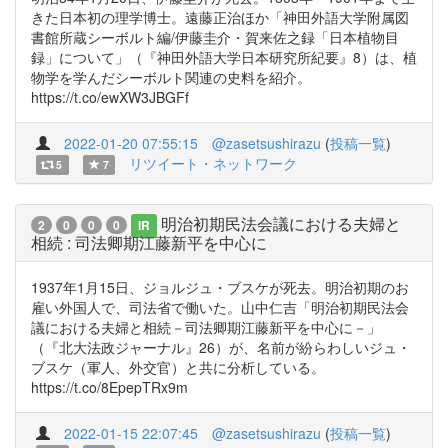
きた日本初の理学博士。遠藤正治ほか「神田外語大学附属図
書館所蔵シーボルト編/伊藤圭介・賀来佐之録「日本植物目
録」について」（『神田外語大学日本研究所紀要』8）は、植
物学を学んだシーボルト関連の史料を紹介。
https://t.co/ewXW3JBGFf
2022-01-20 07:55:15
@zasetsushirazu
(
投稿一覧
)
リツイート・ネットワーク
5
7
明治初期民法会議における夫婦と
2
0
0
0
IR
相続 : 司法卿期江藤新平を中心に
1937年1月15日、ジョルジュ・ブスケが死去。明治初期のお
雇い外国人で、司法省で働いた。山中仁吉「明治初期民法会
議における夫婦と相続－司法卿期江藤新平を中心に－」
（『北大法政ジャーナル』26）が、名前が紛らわしいジュ・
ブスケ（軍人、外交官）と共に分析している。
https://t.co/8EpepTRx9m
2022-01-15 22:07:45
@zasetsushirazu
(
投稿一覧
)