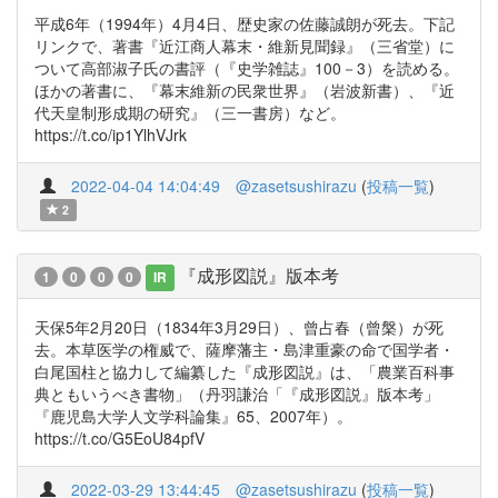
平成6年（1994年）4月4日、歴史家の佐藤誠朗が死去。下記
リンクで、著書『近江商人幕末・維新見聞録』（三省堂）に
ついて高部淑子氏の書評（『史学雑誌』100－3）を読める。
ほかの著書に、『幕末維新の民衆世界』（岩波新書）、『近
代天皇制形成期の研究』（三一書房）など。
https://t.co/ip1YlhVJrk
2022-04-04 14:04:49
@zasetsushirazu
(
投稿一覧
)
2
『成形図説』版本考
1
0
0
0
IR
天保5年2月20日（1834年3月29日）、曾占春（曾槃）が死
去。本草医学の権威で、薩摩藩主・島津重豪の命で国学者・
白尾国柱と協力して編纂した『成形図説』は、「農業百科事
典ともいうべき書物」（丹羽謙治「『成形図説』版本考」
『鹿児島大学人文学科論集』65、2007年）。
https://t.co/G5EoU84pfV
2022-03-29 13:44:45
@zasetsushirazu
(
投稿一覧
)