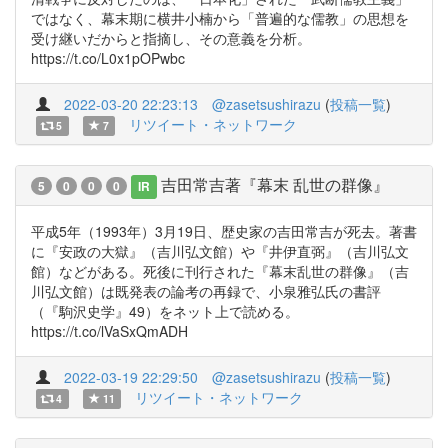
ではなく、幕末期に横井小楠から「普遍的な儒教」の思想を
受け継いだからと指摘し、その意義を分析。
https://t.co/L0x1pOPwbc
2022-03-20 22:23:13
@zasetsushirazu
(
投稿一覧
)
リツイート・ネットワーク
5
7
吉田常吉著『幕末 乱世の群像』
5
0
0
0
IR
平成5年（1993年）3月19日、歴史家の吉田常吉が死去。著書
に『安政の大獄』（吉川弘文館）や『井伊直弼』（吉川弘文
館）などがある。死後に刊行された『幕末乱世の群像』（吉
川弘文館）は既発表の論考の再録で、小泉雅弘氏の書評
（『駒沢史学』49）をネット上で読める。
https://t.co/lVaSxQmADH
2022-03-19 22:29:50
@zasetsushirazu
(
投稿一覧
)
リツイート・ネットワーク
4
11