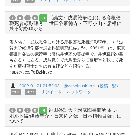
〈論文〉戊辰戦争における彦根藩
7
0
0
0
IR
戦死者顕彰碑考 ―世田谷豪徳寺・下野小山・彦根に
残る顕彰碑から―
酒入陽子「戊辰戦争における彦根藩戦死者顕彰碑考」（『滋
賀大学経済学部附属史料館研究紀要』54、2021年）は、東京
都世田谷区の豪徳寺（彦根井伊家の菩提寺で、井伊直弼の墓
もある）にある、戊辰戦争で大鳥圭介ら旧幕府軍と戦って死
んだ彦根藩士たちの首塚碑などを紹介する。
https://t.co/PclBzNrJyc
2022-01-21 21:52:08
@zasetsushirazu
(
投稿一覧
)
リツイート・ネットワーク
5
14
神田外語大学附属図書館所蔵 シー
6
0
0
0
IR
ボルト編/伊藤圭介・賀来佐之録「日本植物目録」に
ついて
明治34年1月20日、伊藤圭介が死去。1803年〜1901年まで生