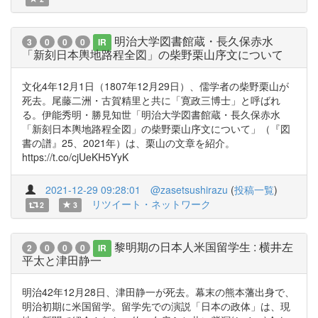
明治大学図書館蔵・長久保赤水
3
0
0
0
IR
「新刻日本輿地路程全図」の柴野栗山序文について
文化4年12月1日（1807年12月29日）、儒学者の柴野栗山が
死去。尾藤二洲・古賀精里と共に「寛政三博士」と呼ばれ
る。伊能秀明・勝見知世「明治大学図書館蔵・長久保赤水
「新刻日本輿地路程全図」の柴野栗山序文について」（『図
書の譜』25、2021年）は、栗山の文章を紹介。
https://t.co/cjUeKH5YyK
2021-12-29 09:28:01
@zasetsushirazu
(
投稿一覧
)
リツイート・ネットワーク
2
3
黎明期の日本人米国留学生 : 横井左
2
0
0
0
IR
平太と津田静一
明治42年12月28日、津田静一が死去。幕末の熊本藩出身で、
明治初期に米国留学。留学先での演説「日本の政体」は、現