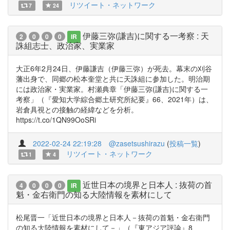
リツイート・ネットワーク
7
24
伊藤三弥(謙吉)に関する一考察 : 天
2
0
0
0
IR
誅組志士、政治家、実業家
大正6年2月24日、伊藤謙吉（伊藤三弥）が死去。幕末の刈谷
藩出身で、同郷の松本奎堂と共に天誅組に参加した。明治期
には政治家・実業家。村瀬典章「伊藤三弥(謙吉)に関する一
考察」（『愛知大学綜合郷土研究所紀要』66、2021年）は、
岩倉具視との接触の経緯などを分析。
https://t.co/1QN99OoSRi
2022-02-24 22:19:28
@zasetsushirazu
(
投稿一覧
)
リツイート・ネットワーク
1
4
近世日本の境界と日本人 : 抜荷の首
4
0
0
0
IR
魁・金右衛門の知る大陸情報を素材にして
松尾晋一「近世日本の境界と日本人－抜荷の首魁・金右衛門
の知る大陸情報を素材にして－」（『東アジア評論』8、