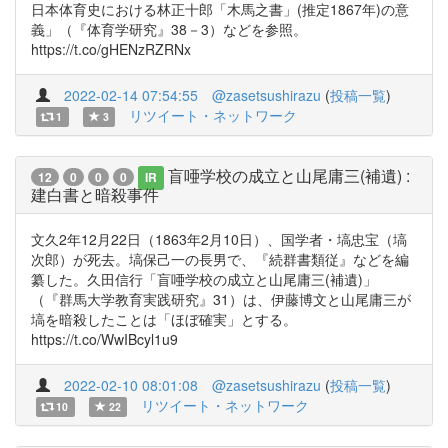
日本体育史における林正十郎「木馬之書」(推定1867年)の意
義」（『体育学研究』38－3）などを参照。
https://t.co/gHENzRZRNx
2022-02-14 07:54:55
@zasetsushirazu
(
投稿一覧
)
リツイート・ネットワーク
1
3
盲唖学校の成立と山尾庸三(補遺) :
12
0
0
0
IR
建白書と暗殺事件
文久2年12月22日（1863年2月10日）、国学者・塙忠宝（塙
次郎）が死去。塙保己一の長男で、『続群書類従』などを編
纂した。久田信行「盲唖学校の成立と山尾庸三(補遺)」
（『群馬大学教育実践研究』31）は、伊藤博文と山尾庸三が
塙を暗殺したことは「ほぼ確実」とする。
https://t.co/WwIBcyl1u9
2022-02-10 08:01:08
@zasetsushirazu
(
投稿一覧
)
リツイート・ネットワーク
10
22