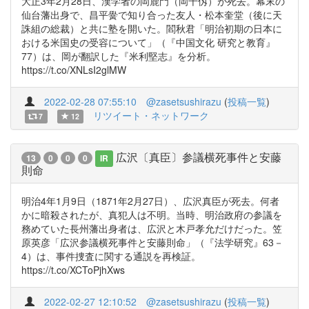
大正3年2月28日、漢学者の岡鹿門（岡千仭）が死去。幕末の
仙台藩出身で、昌平黌で知り合った友人・松本奎堂（後に天
誅組の総裁）と共に塾を開いた。閻秋君「明治初期の日本に
おける米国史の受容について」（『中国文化 研究と教育』
77）は、岡が翻訳した『米利堅志』を分析。
https://t.co/XNLsI2glMW
2022-02-28 07:55:10
@zasetsushirazu
(
投稿一覧
)
リツイート・ネットワーク
7
12
広沢〔真臣〕参議横死事件と安藤
13
0
0
0
IR
則命
明治4年1月9日（1871年2月27日）、広沢真臣が死去。何者
かに暗殺されたが、真犯人は不明。当時、明治政府の参議を
務めていた長州藩出身者は、広沢と木戸孝允だけだった。笠
原英彦「広沢参議横死事件と安藤則命」（『法学研究』63－
4）は、事件捜査に関する通説を再検証。
https://t.co/XCToPjhXws
2022-02-27 12:10:52
@zasetsushirazu
(
投稿一覧
)