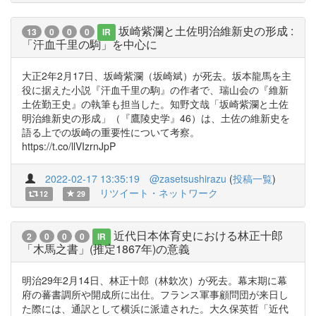
坂崎紫瀾と土佐明治維新史の形成 :
13
0
0
0
IR
「汗血千里の駒」を中心に
大正2年2月17日、坂崎紫瀾（坂崎斌）が死去。坂本龍馬を主
役に据えた小説『汗血千里の駒』の作者で、瑞山会の『維新
土佐勤王史』の執筆も担当した。知野文哉「坂崎紫瀾と土佐
明治維新史の形成」（『鷹陵史学』46）は、土佐の維新史を
語る上での坂崎の重要性について考察。
https://t.co/llVIzrnJpP
2022-02-17 13:35:19
@zasetsushirazu
(
投稿一覧
)
リツイート・ネットワーク
12
29
近代日本体育史における林正十郎
2
0
0
0
IR
「木馬之書」(推定1867年)の意義
明治29年2月14日、林正十郎（林欽次）が死去。幕末期に幕
府の蕃書調所や開成所に出仕。フランス軍事顧問団が来日し
た際には、通訳として横浜に派遣された。大久保英哲「近代