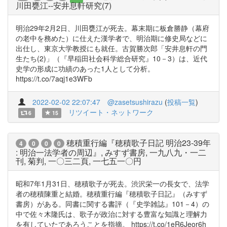
川田甕江--安井息軒研究(7)
明治29年2月2日、川田甕江が死去。幕末期に板倉勝静（幕府
の老中を務めた）に仕えた漢学者で、明治期に修史局などに
出仕し、東京大学教授にも就任。古賀勝次郎「安井息軒の門
生たち(2)」（『早稲田社会科学総合研究』10－3）は、近代
史学の形成に功績のあった1人として分析。
https://t.co/7aqj1e3WFb
2022-02-02 22:07:47
@zasetsushirazu
(
投稿一覧
)
リツイート・ネットワーク
6
15
穂積重行編『穂積歌子日記 明治23-39年
4
0
0
0
: 明治一法学者の周辺』, みすず書房, 一九八九・一二
刊, 菊判, 一〇三二頁, 一七五一〇円
昭和7年1月31日、穂積歌子が死去。渋沢栄一の長女で、法学
者の穂積陳重と結婚。穂積重行編『穂積歌子日記』（みすず
書房）がある。同書に関する書評（『史学雑誌』101－4）の
中で佐々木隆氏は、歌子が政治に対する豊富な知識と理解力
を有していたであろうことを指摘。 https://t.co/1eR6Jeor6h