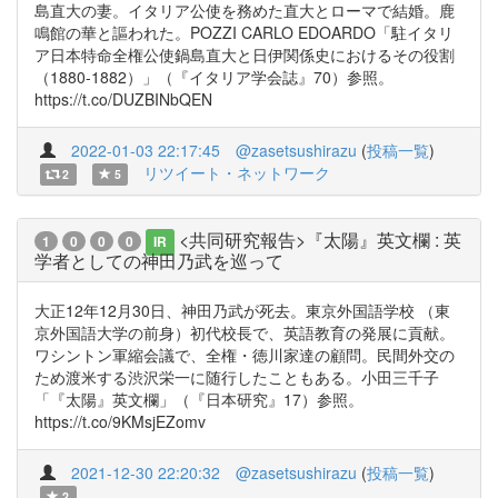
島直大の妻。イタリア公使を務めた直大とローマで結婚。鹿
鳴館の華と謳われた。POZZI CARLO EDOARDO「駐イタリ
ア日本特命全権公使鍋島直大と日伊関係史におけるその役割
（1880-1882）」（『イタリア学会誌』70）参照。
https://t.co/DUZBINbQEN
2022-01-03 22:17:45
@zasetsushirazu
(
投稿一覧
)
リツイート・ネットワーク
2
5
<共同研究報告>『太陽』英文欄 : 英
1
0
0
0
IR
学者としての神田乃武を巡って
大正12年12月30日、神田乃武が死去。東京外国語学校 （東
京外国語大学の前身）初代校長で、英語教育の発展に貢献。
ワシントン軍縮会議で、全権・徳川家達の顧問。民間外交の
ため渡米する渋沢栄一に随行したこともある。小田三千子
「『太陽』英文欄」（『日本研究』17）参照。
https://t.co/9KMsjEZomv
2021-12-30 22:20:32
@zasetsushirazu
(
投稿一覧
)
2