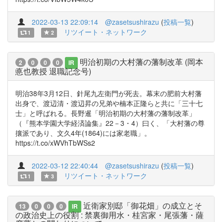
2022-03-13 22:09:14
@zasetsushirazu
(
投稿一覧
)
リツイート・ネットワーク
1
2
明治初期の大村藩の藩制改革 (岡本
2
0
0
0
IR
悳也教授 退職記念号)
明治38年3月12日、針尾九左衛門が死去。幕末の肥前大村藩
出身で、渡辺清・渡辺昇の兄弟や楠本正隆らと共に「三十七
士」と呼ばれる。長野暹「明治初期の大村藩の藩制改革」
（『熊本学園大学経済論集』22－3・4）曰く、「大村藩の尊
攘派であり、文久4年(1864)には家老職」。
https://t.co/xWVhTbWSs2
2022-03-12 22:40:44
@zasetsushirazu
(
投稿一覧
)
リツイート・ネットワーク
1
3
近衛家別邸「御花畑」の成立とそ
13
0
0
0
IR
の政治史上の役割 : 禁裏御用水・桂宮家・尾張藩・薩