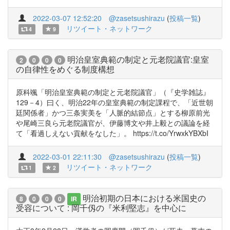
2022-03-07 12:52:20
@zasetsushirazu
(
投稿一覧
)
リツイート・ネットワーク
4
9
明治皇室典範の制定と元老院議官:皇室
2
0
0
0
の自律性をめぐる制度構想
原科颯「明治皇室典範の制定と元老院議官」（『史学雑誌』
129－4）曰く、明治22年の皇室典範の制定課程で、「近世朝
廷関係者」かつ三条実美を「人脈的結節点」とする柳原前光
や尾崎三良ら元老院議官が、伊藤博文や井上毅との議論を経
て「看過しえない貢献をなした」。 https://t.co/YrwxkYBXbI
2022-03-01 22:11:30
@zasetsushirazu
(
投稿一覧
)
リツイート・ネットワーク
1
2
明治初期の日本における米国史の
8
0
0
0
IR
受容について : 岡千仭の『米利堅志』を中心に