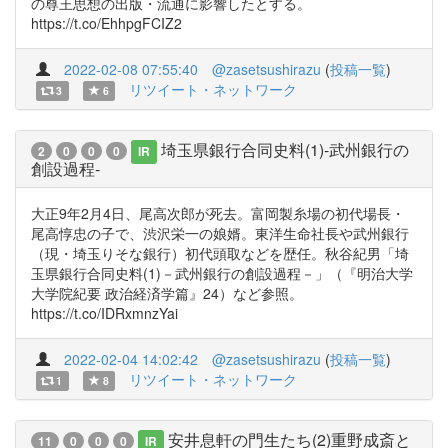
の尊王思想の出版・流通に影響したとする。
https://t.co/EhhpgFCIZ2
2022-02-08 07:55:40
@zasetsushirazu
(
投稿一覧
)
リツイート・ネットワーク
3
6
埼玉県銀行合同史料(1)-武州銀行の
2
0
0
0
IR
創設過程-
大正9年2月4日、尾高次郎が死去。富岡製糸場の初代場長・
尾高惇忠の子で、渋沢栄一の娘婿。東洋生命社長や武州銀行
（現・埼玉りそな銀行）初代頭取などを歴任。秋谷紀男「埼
玉県銀行合同史料(1)－武州銀行の創設過程－」（『明治大学
大学院紀要 政治経済学篇』24）など参照。
https://t.co/IDRxmnzYai
2022-02-04 14:02:42
@zasetsushirazu
(
投稿一覧
)
リツイート・ネットワーク
1
8
安井息軒の門生たち(2)重野成斎と
11
0
0
0
IR