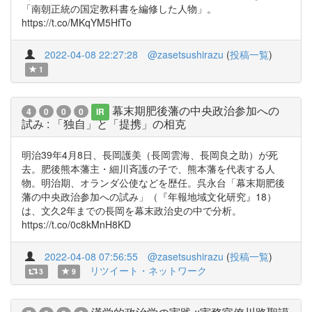
「南朝正統の国定教科書を編修した人物」。
https://t.co/MKqYM5HfTo
2022-04-08 22:27:28
@zasetsushirazu
(
投稿一覧
)
1
幕末期肥後藩の中央政治参加への
4
0
0
0
IR
試み : 「独自」と「提携」の相克
明治39年4月8日、長岡護美（長岡雲海、長岡良之助）が死
去。肥後熊本藩主・細川斉護の子で、熊本藩を代表する人
物。明治期、オランダ公使などを歴任。呉永台「幕末期肥後
藩の中央政治参加への試み」（『年報地域文化研究』18）
は、文久2年までの長岡を幕末政治史の中で分析。
https://t.co/0c8kMnH8KD
2022-04-08 07:56:55
@zasetsushirazu
(
投稿一覧
)
リツイート・ネットワーク
3
9