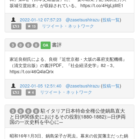
坂城引渡始末」が収録されている。 https://t.co/4HgLjditE1
2022-01-12 07:57:23
@zasetsushirazu
(
投稿一覧
)
リツイート・ネットワーク
3
13
書評
3
0
0
0
OA
家近良樹氏による、良樹『近世京都・大坂の幕府支配機構』
（清文堂出版）の書評PDF。『社会経済史学』82－3。
https://t.co/46Q4laQrix
2022-01-05 12:51:40
@zasetsushirazu
(
投稿一覧
)
リツイート・ネットワーク
2
4
駐イタリア日本特命全権公使鍋島直大
3
0
0
0
と日伊関係史におけるその役割(1880-1882):─日伊両
国の一次史料を中心に─
昭和16年1月3日、鍋島栄子が死去。幕末の佐賀藩主だった鍋