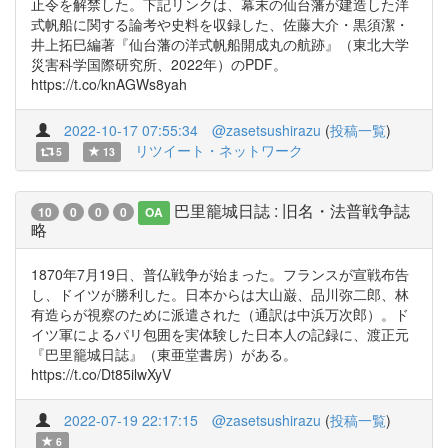
止令を解禁した。下記リンクは、幕末の仙台藩が建造した洋
式帆船に関する論考や史料を収録した、佐藤大介・黒須潔・
井上拓巳編著『仙台藩の洋式帆船開成丸の航跡』（東北大学
災害科学国際研究所、2022年）のPDF。
https://t.co/knAGWs8yah
2022-10-17 07:55:34
@zasetsushirazu
(
投稿一覧
)
リツイート・ネットワーク
5
13
巴里籠城日誌 : 旧名・法普戦争誌
10
0
0
0
OA
略
1870年7月19日、普仏戦争が始まった。フランスが宣戦布告
し、ドイツが勝利した。日本からは大山巌、品川弥二郎、林
有造らが視察のために派遣された（通訳は中浜万次郎）。ド
イツ軍によるパリ包囲を実体験した日本人の記録に、渡正元
『巴里籠城日誌』（東亜堂書房）がある。
https://t.co/Dt85ilwXyV
2022-07-19 22:17:15
@zasetsushirazu
(
投稿一覧
)
6