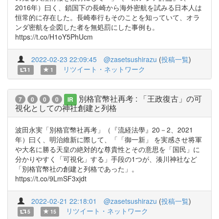
2016年）曰く、鎖国下の長崎から海外密航を試みる日本人は
恒常的に存在した。長崎奉行もそのことを知っていて、オラ
ンダ密航を企図した者を無処罰にした事例も。
https://t.co/H1oY5PhUcm
2022-02-23 22:09:45
@zasetsushirazu
(
投稿一覧
)
リツイート・ネットワーク
1
1
別格官幣社再考 : 「王政復古」の可
7
0
0
0
IR
視化としての神社創建と列格
波田永実「別格官幣社再考」（『流経法學』20－2、2021
年）曰く、明治維新に際して、「「御一新」 を実感させ将軍
や大名に勝る天皇の絶対的な尊貴性とその意思を「国民」に
分かりやすく「可視化」する」手段の1つが、湊川神社など
「別格官幣社の創建と列格であった」。
https://t.co/9LmSF3xjdt
2022-02-21 22:18:01
@zasetsushirazu
(
投稿一覧
)
リツイート・ネットワーク
5
15