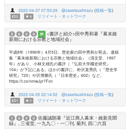
2022-04-07 07:53:29
@zasetsushirazu
(
投稿一覧
)
リツイート・ネットワーク
2
4
<書評と紹介>田中秀和著『幕末維
5
0
0
0
IR
新期における宗教と地域社会』
平成8年（1996年）4月5日、歴史家の田中秀和が死去。遺稿
集『幕末維新期における宗教と地域社会』（清文堂、1997
年）があり、小林文雄氏の書評（『弘前大学國史研究』
104）が下記にある。ほかの書評に、朴沢直秀氏（『歴史学
研究』720）や沢博勝氏（『日本歴史』602）など。
https://t.co/nmwJyr7Fcn
2022-04-05 22:14:52
@zasetsushirazu
(
投稿一覧
)
リツイート・ネットワーク
1
1
佐藤誠朗著『近江商人幕末・維新見聞
1
0
0
0
録』, 三省堂, 一九九〇・一〇刊, 菊判, 四〇六頁