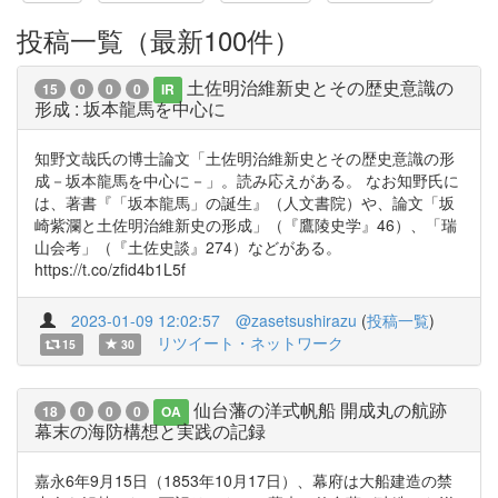
投稿一覧（最新100件）
土佐明治維新史とその歴史意識の
15
0
0
0
IR
形成 : 坂本龍馬を中心に
知野文哉氏の博士論文「土佐明治維新史とその歴史意識の形
成－坂本龍馬を中心に－」。読み応えがある。 なお知野氏に
は、著書『「坂本龍馬」の誕生』（人文書院）や、論文「坂
崎紫瀾と土佐明治維新史の形成」（『鷹陵史学』46）、「瑞
山会考」（『土佐史談』274）などがある。
https://t.co/zfid4b1L5f
2023-01-09 12:02:57
@zasetsushirazu
(
投稿一覧
)
リツイート・ネットワーク
15
30
仙台藩の洋式帆船 開成丸の航跡
18
0
0
0
OA
幕末の海防構想と実践の記録
嘉永6年9月15日（1853年10月17日）、幕府は大船建造の禁