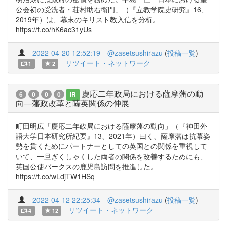
公会初の受洗者・荘村助右衛門」（『立教学院史研究』16、
2019年）は、幕末のキリスト教入信を分析。
https://t.co/hK6ac31yUs
2022-04-20 12:52:19
@zasetsushirazu
(
投稿一覧
)
リツイート・ネットワーク
1
2
慶応二年政局における薩摩藩の動
6
0
0
0
IR
向―藩政改革と薩英関係の伸展
町田明広「慶応二年政局における薩摩藩の動向」（『神田外
語大学日本研究所紀要』13、2021年）曰く、薩摩藩は抗幕姿
勢を貫くためにパートナーとしての英国との関係を重視して
いて、一旦ぎくしゃくした両者の関係を改善するためにも、
英国公使パークスの鹿児島訪問を推進した。
https://t.co/wLdjTW1HSq
2022-04-12 22:25:34
@zasetsushirazu
(
投稿一覧
)
リツイート・ネットワーク
4
12