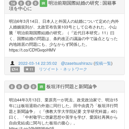
明治前期国際結婚の研究 : 国籍事
14
0
0
0
IR
項を中心に
明治6年3月14日、日本人と外国人の結婚について定めた内外
人婚姻規則が、太政官布告第103号として公布された。小山
騰「明治前期国際結婚の研究」（『近代日本研究』11）曰
く、国際結婚の問題は、条約改正の議論の中で論点となった
内地雑居の問題にも、少なからず関係した。
https://t.co/CDYGvqoHMV
2022-03-14 22:35:02
@zasetsushirazu
(
投稿一覧
)
リツイート・ネットワーク
4
11
板垣洋行問題と新聞論争
8
0
0
0
IR
明治44年3月13日、栗原亮一が死去。政党政治家で、明治15
年には板垣退助の外遊に同行した。田中由貴乃「板垣洋行問
題と新聞論争」（『佛教大学大学院紀要 文学研究科篇』40）
曰く、「中村敬宇に啓蒙思想や英学を学び、愛国社再興から
自由党結成に関与した板垣の腹心」。
https://t.co/VIbW5W4k0S