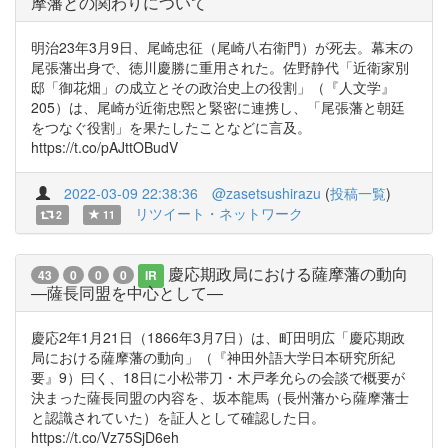
摩藩との関わりについて
明治23年3月9日、尾崎忠征（尾崎八右衛門）が死去。幕末の
尾張藩出身で、徳川慶勝に重用された。佐野静代「近衛家別
邸「御花畑」の成立とその政治史上の役割」（『人文学』
205）は、尾崎が近衛忠煕と緊密に連携し、「尾張藩と朝廷
をつなぐ役割」を果たしたことなどに言及。
https://t.co/pAJttOBudV
2022-03-09 22:38:36
@zasetsushirazu
(
投稿一覧
)
リツイート・ネットワーク
2
11
慶応期政局における薩摩藩の動向
43
0
0
0
IR
―薩長同盟を中心として―
慶応2年1月21日（1866年3月7日）は、町田明広「慶応期政
局における薩摩藩の動向」（『神田外語大学日本研究所紀
要』9）曰く、18日に小松帯刀・木戸孝允らの会談で概要が
決まった薩長同盟の内容を、坂本龍馬（長州藩から薩摩藩士
と認識されていた）を証人として確認した日。
https://t.co/Vz75SjD6eh