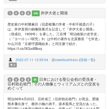
井伊大老と開港
1
0
0
0
OA
歴史家の中村勝麻呂（旧彦根藩の学者・中村不能斎の子）
は、井伊直弼の銅像除幕式を記念して『井伊大老と開港』
（啓成社、1909年）を著した。三谷博「明治維新の史学史」
（『ヨーロッパ研究』9）は中村の著作を北原雅長『七年史』
や山川浩『京都守護職始末』と同文脈で紹介。
https://t.co/lXGxdlBkxq
2022-07-11 12:59:04
@zasetsushirazu
(
投稿一覧
)
3
日本における聖公会初の受洗者・
4
0
0
0
IR
荘村助右衛門 : その人物像とウィリアムズとの交友を
めぐって
明治36年4月20日、荘村省三（荘村助右衛門）が死去。肥後
熊本藩出身で、横井小楠の弟子。坂本龍馬と交流があった。
明治期には政府の密偵を務めた。中島一仁「日本における聖