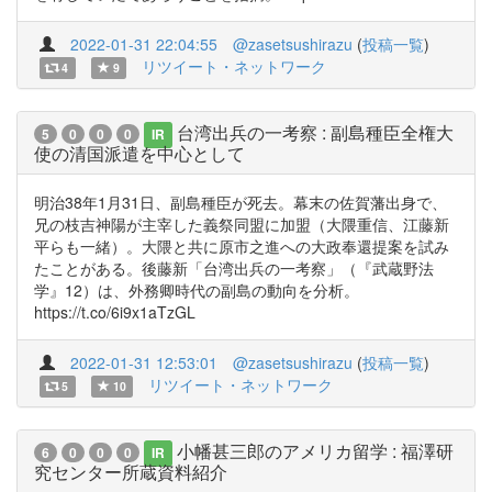
2022-01-31 22:04:55
@zasetsushirazu
(
投稿一覧
)
リツイート・ネットワーク
4
9
台湾出兵の一考察 : 副島種臣全権大
5
0
0
0
IR
使の清国派遣を中心として
明治38年1月31日、副島種臣が死去。幕末の佐賀藩出身で、
兄の枝吉神陽が主宰した義祭同盟に加盟（大隈重信、江藤新
平らも一緒）。大隈と共に原市之進への大政奉還提案を試み
たことがある。後藤新「台湾出兵の一考察」（『武蔵野法
学』12）は、外務卿時代の副島の動向を分析。
https://t.co/6i9x1aTzGL
2022-01-31 12:53:01
@zasetsushirazu
(
投稿一覧
)
リツイート・ネットワーク
5
10
小幡甚三郎のアメリカ留学 : 福澤研
6
0
0
0
IR
究センター所蔵資料紹介