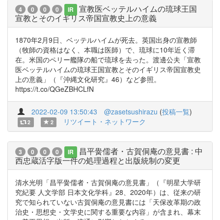
宣教医ベッテルハイムの琉球王国
4
0
0
0
IR
宣教とそのイギリス帝国宣教史上の意義
1870年2月9日、ベッテルハイムが死去。英国出身の宣教師
（牧師の資格はなく、本職は医師）で、琉球に10年近く滞
在。米国のペリー艦隊の船で琉球を去った。渡邊公夫「宣教
医ベッテルハイムの琉球王国宣教とそのイギリス帝国宣教史
上の意義」（『沖縄文化研究』46）など参照。
https://t.co/QGeZBHCLfN
2022-02-09 13:50:43
@zasetsushirazu
(
投稿一覧
)
リツイート・ネットワーク
2
2
昌平黌儒者・古賀侗庵の意見書 : 中
3
0
0
0
IR
西忠蔵活字版一件の処理過程と出版統制の変更
清水光明「昌平黌儒者・古賀侗庵の意見書」（『明星大学研
究紀要 人文学部 日本文化学科』28、2020年）は、従来の研
究で知られていない古賀侗庵の意見書には「天保改革期の政
治史・思想史・文学史に関する重要な内容」が含まれ、幕末