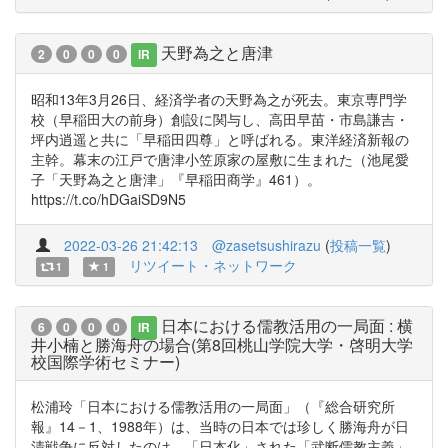
天野為之と唐津
2
0
0
0
IR
昭和13年3月26日、経済学者の天野為之が死去。東京専門学
校（早稲田大の前身）創設に関与し、高田早苗・市島謙吉・
坪内逍遥と共に「早稲田四尊」と呼ばれる。東洋経済新報の
主幹。幕末の江戸で唐津小笠原家の屋敷に生まれた（池尾愛
子「天野為之と唐津」『早稲田商学』461）。
https://t.co/hDGaiSD9N5
2022-03-26 21:42:13
@zasetsushirazu
(
投稿一覧
)
リツイート・ネットワーク
1
1
日本における儒教活用の一局面 : 横
6
0
0
0
IR
井小楠と勝海舟の場合(第8回桃山学院大学・啓明大学
校国際学術セミナー)
松浦玲「日本における儒教活用の一局面」（『総合研究所
報』14－1、1988年）は、当時の日本では珍しく勝海舟が日
清戦争に反対したのは、「日本化」された「武断儒教主義」