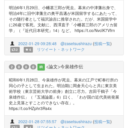
明治6年1月29日、小幡甚三郎が死去。幕末の中津藩出身で、
明治4年に旧中津藩主の奥平昌邁が米国留学するにあたって、
その随行者として福沢諭吉に推挙された。だが、米国留学中
に26歳で客死。文献に、西澤直子「小幡甚三郎のアメリカ留
学」（『近代日本研究』14）など。 https://t.co/NvcIK7Vfrn
2022-01-29 09:28:48
@zasetsushirazu
(
投稿一覧
)
リツイート・ネットワーク
2
6
<論文>今泉雄作伝
2
0
0
0
IR
昭和6年1月28日、今泉雄作が死去。幕末の江戸で町奉行所の
同心の子として生まれた。明治期に岡倉天心らと共に東京美
術学校（東京芸術大学の前身）創立に尽力。吉田千鶴子「今
泉雄作伝」（『五浦論叢』6）曰く、「わが国の近代美術発展
史上見落とすことのできない存在」。
https://t.co/HZphr3Rs4x
2022-01-28 07:55:57
@zasetsushirazu
(
投稿一覧
)
リツイート・ネットワーク
1
4