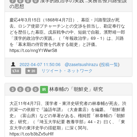
漢学的政治学の実践 ::実務官僚川路聖謨
7
0
0
0
の思想
慶応4年3月15日（1868年4月7日）、幕臣・川路聖謨が死
去。ロシア使節プチャーチンとの交渉を担当し、勘定奉行な
どを歴任した幕臣。戊辰戦争の中、短銃で自殺。濱野靖一郎
「漢学的政治学の実践」（『年報政治学』69－1）は、川路
を「幕末期の侍官僚を代表する能吏」と評価。
https://t.co/nngY1WwrS8
2022-04-07 11:50:06
@zasetsushirazu
(
投稿一覧
)
リツイート・ネットワーク
8
20
林泰輔の「朝鮮史」研究
3
0
0
0
IR
大正11年4月7日、漢学者・東洋史研究者の林泰輔が死去。渋
沢栄一の依頼で『論語年譜』（大倉書店）を編纂。『朝鮮通
史』（富山房）などの単著がある。権純哲「林泰輔の「朝鮮
史」研究」（『埼玉大学紀要 教養学部』44－2）曰く、「東
京大学の東洋史学の揺籃期」に深く関与。
https://t.co/b3bZv5uHIf