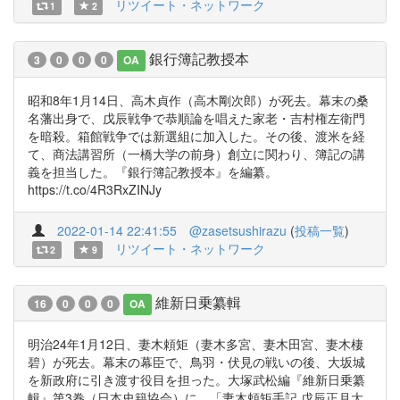
リツイート・ネットワーク
1
2
銀行簿記教授本
3
0
0
0
OA
昭和8年1月14日、高木貞作（高木剛次郎）が死去。幕末の桑
名藩出身で、戊辰戦争で恭順論を唱えた家老・吉村権左衛門
を暗殺。箱館戦争では新選組に加入した。その後、渡米を経
て、商法講習所（一橋大学の前身）創立に関わり、簿記の講
義を担当した。『銀行簿記教授本』を編纂。
https://t.co/4R3RxZINJy
2022-01-14 22:41:55
@zasetsushirazu
(
投稿一覧
)
リツイート・ネットワーク
2
9
維新日乗纂輯
16
0
0
0
OA
明治24年1月12日、妻木頼矩（妻木多宮、妻木田宮、妻木棲
碧）が死去。幕末の幕臣で、鳥羽・伏見の戦いの後、大坂城
を新政府に引き渡す役目を担った。大塚武松編『維新日乗纂
輯』第3巻（日本史籍協会）に、「妻木頼矩手記 戊辰正月大