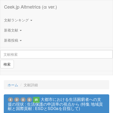
Ceek.jp Altmetrics (α ver.)
文献ランキング
新着文献
新着投稿
検索
ホーム
文献詳細
大都市における生活困窮者への支
4
0
0
0
IR
援の現状 : 生活保護の申請率の視点から (特集 地域貢
献と国際貢献 : ESDとSDGsを目指して)