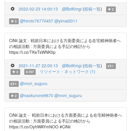
2022-02-23 14:00:13
@BotKmgi
(
投稿一覧
)
2
@hiroto76770457
@yimai2011
2
CiNii 論文 - 戦前日本における方面委員による在宅精神病者へ
の相談活動 : 方面委員による手記の検討から
https://t.co/TKeTsWNK0p
2021-11-27 22:00:13
@BotKmgi
(
投稿一覧
)
1
リツイート・ネットワーク (1)
2
0.707
@mori_suguru
1
@naokurone9670
@mori_suguru
2
CiNii 論文 - 戦前日本における方面委員による在宅精神病者へ
の相談活動 : 方面委員による手記の検討から
https://t.co/OyhWAYmNOO #CiNii