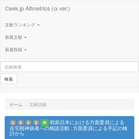
Ceek.jp Altmetrics (α ver.)
文献ランキング
新着文献
新着投稿
検索
ホーム
文献詳細
戦前日本における方面委員による
3
0
0
0
IR
在宅精神病者への相談活動 : 方面委員による手記の検
討から