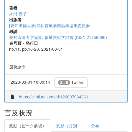
著者
末田 邦子
出版者
[愛知淑徳大学]福祉貢献学部論集編集委員会
雑誌
愛知淑徳大学論集. 福祉貢献学部篇
(
ISSN:21856060
)
巻号頁・発行日
no.11, pp.16-26, 2021-03-31
原著論文
2023-03-01 10:00:14
Twitter
3 + 5
https://ci.nii.ac.jp/naid/120007034361
言及状況
変動（ピーク前後）
変動（月別）
分布