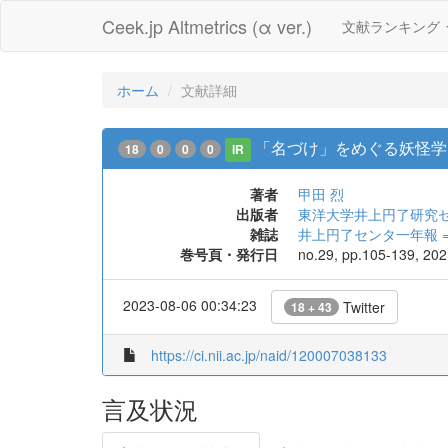
Ceek.jp Altmetrics (α ver.)
文献ランキング
ホーム
文献詳細
「名づけ」をめぐる妖怪学
18
0
0
0
IR
著者
甲田 烈
出版者
東洋大学井上円了研究
雑誌
井上円了センタ一年報 = Annua
巻号頁・発行日
no.29, pp.105-139, 20
2023-08-06 00:34:23
Twitter
18 + 43
https://ci.nii.ac.jp/naid/120007038133
言及状況