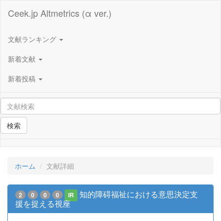
Ceek.jp Altmetrics (α ver.)
文献ランキング
新着文献
新着投稿
検索
ホーム
文献詳細
知的障碍福祉における意思決定支
2
0
0
0
IR
援を捉える視座