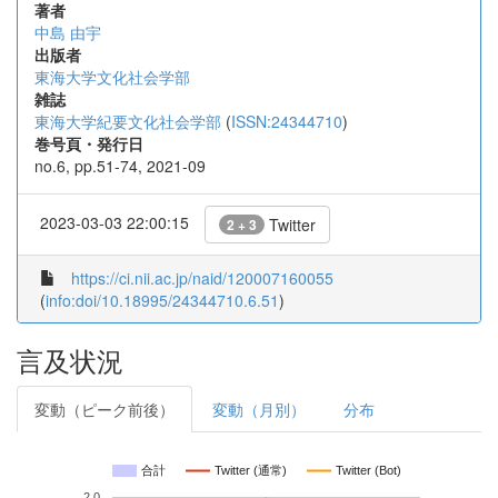
著者
中島 由宇
出版者
東海大学文化社会学部
雑誌
東海大学紀要文化社会学部
(
ISSN:24344710
)
巻号頁・発行日
no.6, pp.51-74, 2021-09
2023-03-03 22:00:15
Twitter
2 + 3
https://ci.nii.ac.jp/naid/120007160055
(
info:doi/10.18995/24344710.6.51
)
言及状況
変動（ピーク前後）
変動（月別）
分布
合計
Twitter (通常)
Twitter (Bot)
2.0