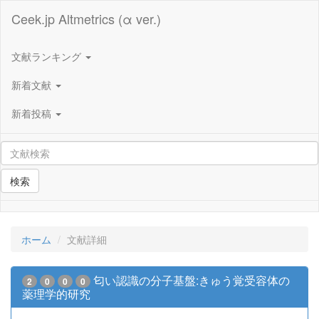
Ceek.jp Altmetrics (α ver.)
文献ランキング
新着文献
新着投稿
検索
ホーム
文献詳細
匂い認識の分子基盤:きゅう覚受容体の
2
0
0
0
薬理学的研究