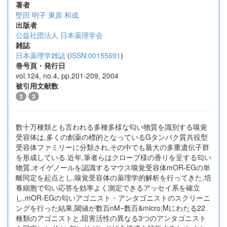
著者
堅田 明子
東原 和成
出版者
公益社団法人 日本薬理学会
雑誌
日本薬理学雑誌
(
ISSN:00155691
)
巻号頁・発行日
vol.124, no.4, pp.201-209, 2004
被引用文献数
3
3
数十万種類とも言われる多種多様な匂い物質を識別する嗅覚
受容体は,多くの創薬の標的となっているGタンパク質共役型
受容体ファミリーに分類され,その中でも最大の多重遺伝子群
を形成している.近年,筆者らはクローブ様の香りを呈する匂い
物質,オイゲノールを認識するマウス嗅覚受容体mOR-EGの単
離同定を起点とし,嗅覚受容体の薬理学的解析を行ってきた.培
養細胞で匂い応答を効率よく測定できるアッセイ系を確立
し,mOR-EGの匂いアゴニスト・アンタゴニストのスクリーニ
ングを行った結果,閾値が数百nM~数百&micro;Mにわたる22
種類のアゴニストと,阻害活性の異なる3つのアンタゴニスト