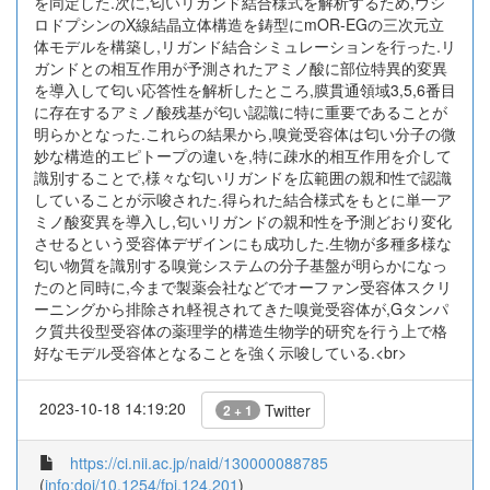
を同定した.次に,匂いリガンド結合様式を解析するため,ウシ
ロドプシンのX線結晶立体構造を鋳型にmOR-EGの三次元立
体モデルを構築し,リガンド結合シミュレーションを行った.リ
ガンドとの相互作用が予測されたアミノ酸に部位特異的変異
を導入して匂い応答性を解析したところ,膜貫通領域3,5,6番目
に存在するアミノ酸残基が匂い認識に特に重要であることが
明らかとなった.これらの結果から,嗅覚受容体は匂い分子の微
妙な構造的エピトープの違いを,特に疎水的相互作用を介して
識別することで,様々な匂いリガンドを広範囲の親和性で認識
していることが示唆された.得られた結合様式をもとに単一ア
ミノ酸変異を導入し,匂いリガンドの親和性を予測どおり変化
させるという受容体デザインにも成功した.生物が多種多様な
匂い物質を識別する嗅覚システムの分子基盤が明らかになっ
たのと同時に,今まで製薬会社などでオーファン受容体スクリ
ーニングから排除され軽視されてきた嗅覚受容体が,Gタンパ
ク質共役型受容体の薬理学的構造生物学的研究を行う上で格
好なモデル受容体となることを強く示唆している.<br>
2023-10-18 14:19:20
Twitter
2 + 1
https://ci.nii.ac.jp/naid/130000088785
(
info:doi/10.1254/fpj.124.201
)