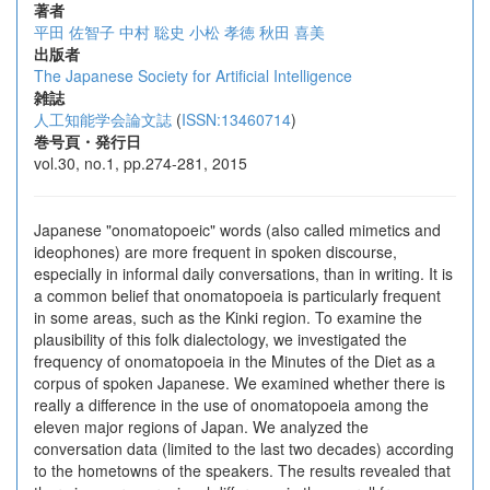
著者
平田 佐智子
中村 聡史
小松 孝徳
秋田 喜美
出版者
The Japanese Society for Artificial Intelligence
雑誌
人工知能学会論文誌
(
ISSN:13460714
)
巻号頁・発行日
vol.30, no.1, pp.274-281, 2015
Japanese "onomatopoeic" words (also called mimetics and
ideophones) are more frequent in spoken discourse,
especially in informal daily conversations, than in writing. It is
a common belief that onomatopoeia is particularly frequent
in some areas, such as the Kinki region. To examine the
plausibility of this folk dialectology, we investigated the
frequency of onomatopoeia in the Minutes of the Diet as a
corpus of spoken Japanese. We examined whether there is
really a difference in the use of onomatopoeia among the
eleven major regions of Japan. We analyzed the
conversation data (limited to the last two decades) according
to the hometowns of the speakers. The results revealed that