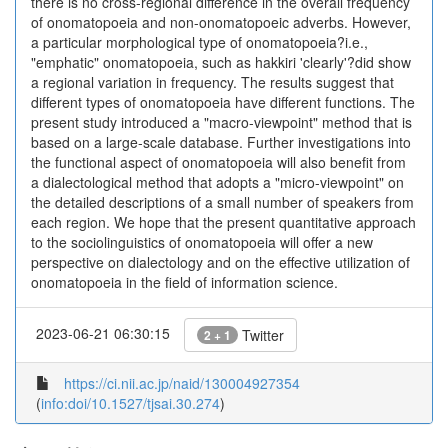
there is no cross-regional difference in the overall frequency
of onomatopoeia and non-onomatopoeic adverbs. However,
a particular morphological type of onomatopoeia?i.e.,
"emphatic" onomatopoeia, such as hakkiri 'clearly'?did show
a regional variation in frequency. The results suggest that
different types of onomatopoeia have different functions. The
present study introduced a "macro-viewpoint" method that is
based on a large-scale database. Further investigations into
the functional aspect of onomatopoeia will also benefit from
a dialectological method that adopts a "micro-viewpoint" on
the detailed descriptions of a small number of speakers from
each region. We hope that the present quantitative approach
to the sociolinguistics of onomatopoeia will offer a new
perspective on dialectology and on the effective utilization of
onomatopoeia in the field of information science.
2023-06-21 06:30:15
Twitter
2 + 1
https://ci.nii.ac.jp/naid/130004927354
(
info:doi/10.1527/tjsai.30.274
)