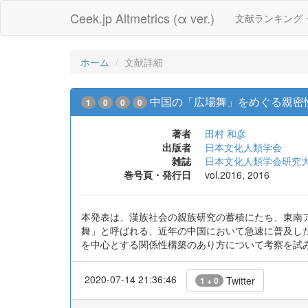
Ceek.jp Altmetrics (α ver.)
文献ランキング
ホーム
文献詳細
中国の「広場舞」をめぐる親密
1
0
0
0
著者
田村 和彦
出版者
日本文化人類学会
雑誌
日本文化人類学会研究
巻号頁・発行日
vol.2016, 2016
本発表は、漢族社会の親族研究の蓄積にたち、東南ア
舞」と呼ばれる、近年の中国において急速に普及し
を中心とする関係性構築のあり方について考察を試
2020-07-14 21:36:46
Twitter
1 + 0