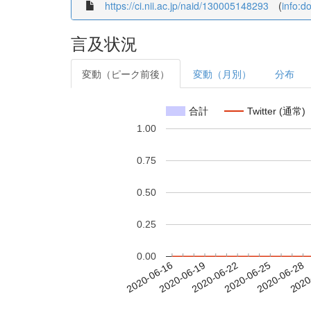
https://ci.nii.ac.jp/naid/130005148293
(
info:d
言及状況
変動（ピーク前後）
変動（月別）
分布
合計
Twitter (通常)
1.00
0.75
0.50
0.25
0.00
2020-06-22
2020-06-25
2020-06-28
2020
2020-06-16
2020-06-19