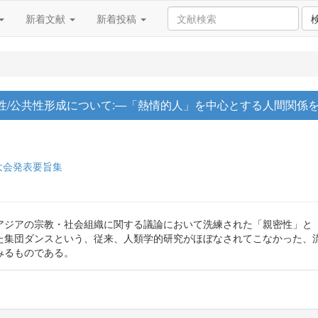
新着文献
新着投稿
性/公共性形成について:―「熱情的人」を中心とする人間関係
大会発表要旨集
ジアの宗教・社会組織に関する議論において洗練された「親密性」と「公共
た集団ダンスという、従来、人類学的研究がほぼなされてこなかった、
みるものである。