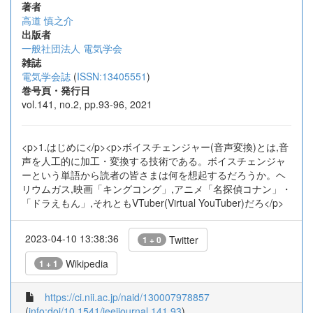
著者
高道 慎之介
出版者
一般社団法人 電気学会
雑誌
電気学会誌
(
ISSN:13405551
)
巻号頁・発行日
vol.141, no.2, pp.93-96, 2021
<p>1.はじめに</p><p>ボイスチェンジャー(音声変換)とは,音
声を人工的に加工・変換する技術である。ボイスチェンジャ
ーという単語から読者の皆さまは何を想起するだろうか。ヘ
リウムガス,映画「キングコング」,アニメ「名探偵コナン」・
「ドラえもん」,それともVTuber(Virtual YouTuber)だろ</p>
2023-04-10 13:38:36
Twitter
1 + 0
Wikipedia
1 + 1
https://ci.nii.ac.jp/naid/130007978857
(
info:doi/10.1541/ieejjournal.141.93
)