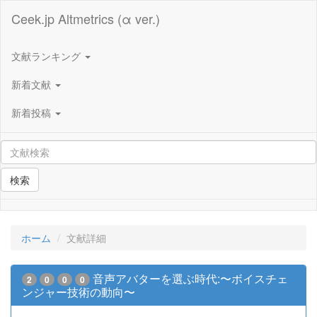
Ceek.jp Altmetrics (α ver.)
文献ランキング
新着文献
新着投稿
検索
ホーム
文献詳細
音声アバターを選ぶ時代:〜ボイスチェ
2
0
0
0
ンジャー技術の動向〜