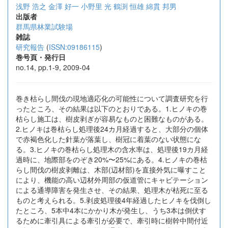
浅野 浩之
金澤 好一
小野里 光
鶴渕 恒雄
綿貫 邦男
出版者
群馬県林業試験場
雑誌
研究報告
(
ISSN:09186115
)
巻号頁・発行日
no.14, pp.1-9, 2009-04
巻き枯らし間伐の現地適応化の可能性について調査研究を行
ったところ、その結果は以下のとおりである。1.ヒノキの巻
枯らし施工は、樹皮剥ぎが容易なものと困難なものがある。
2.ヒノキは巻枯らし処理後24カ月経過すると、大部分の個体
で赤褐色化した針葉が落葉し、樹冠に着葉のない状態にな
る。3.ヒノキの巻枯らし処理木の含水率は、処理後19カ月経
過時に、地際部をのぞき20%〜25%にある。4.ヒノキの巻枯
らし間伐の樹皮剥離は、木部(辺材部)を直接外気に曝すこと
により、機能の高い辺材外周部の仮道管にキャビテーション
による通導障害を発生させ、その結果、処理木が枯死に至る
ものと考えられる。5.剥皮処理後4年経過したヒノキを伐倒し
たところ、5本中4本にかかり木が発生し、うち3本は倒伏す
るために牽引具による牽引が必要で、牽引時に樹幹中間付近