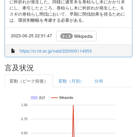
に幹折れが発生した。同様に通常木を巻枯らし木にかかり木
にし、牽引したところ、巻枯らし木に幹折れが発生した。6.
スギの巻枯らし間伐において、早期に間伐効果を得るために
は、環状剥離幅を考慮する必要がある。
2023-06-25 22:51:47
Wikipedia
2 + 2
https://ci.nii.ac.jp/naid/220000114953
言及状況
変動（ピーク前後）
変動（月別）
分布
合計
Wikipedia
1.00
0.75
0.50