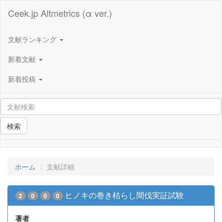
Ceek.jp Altmetrics (α ver.)
文献ランキング
新着文献
新着投稿
検索
ホーム
文献詳細
ヒノキの巻き枯らし間伐実証試験
2
0
0
0
著者