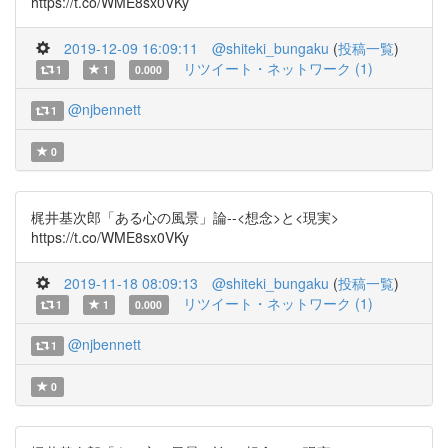
https://t.co/WME8sx0VKy
2019-12-09 16:09:11
@shiteki_bungaku
(
投稿一覧
)
リツイート・ネットワーク (1)
1
1
0.000
@njbennett
1
0
梶井基次郎「ある心の風景」論--<想念>と<現実>
https://t.co/WME8sx0VKy
2019-11-18 08:09:13
@shiteki_bungaku
(
投稿一覧
)
リツイート・ネットワーク (1)
1
1
0.000
@njbennett
1
0