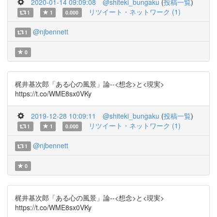
2020-01-14 09:09:08
@shiteki_bungaku
(
投稿一覧
)
リツイート・ネットワーク (1)
1
1
0.000
@njbennett
1
0
梶井基次郎「ある心の風景」論--<想念>と<現実>
https://t.co/WME8sx0VKy
2019-12-28 10:09:11
@shiteki_bungaku
(
投稿一覧
)
リツイート・ネットワーク (1)
1
1
0.000
@njbennett
1
0
梶井基次郎「ある心の風景」論--<想念>と<現実>
https://t.co/WME8sx0VKy