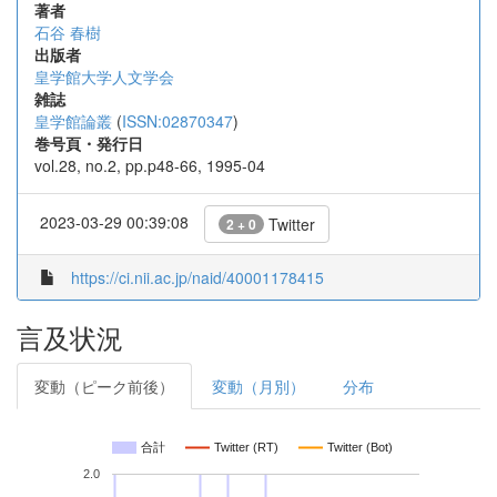
著者
石谷 春樹
出版者
皇学館大学人文学会
雑誌
皇学館論叢
(
ISSN:02870347
)
巻号頁・発行日
vol.28, no.2, pp.p48-66, 1995-04
2023-03-29 00:39:08
Twitter
2 + 0
https://ci.nii.ac.jp/naid/40001178415
言及状況
変動（ピーク前後）
変動（月別）
分布
合計
Twitter (RT)
Twitter (Bot)
2.0