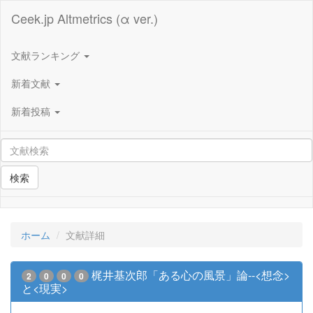
Ceek.jp Altmetrics (α ver.)
文献ランキング
新着文献
新着投稿
検索
ホーム
文献詳細
梶井基次郎「ある心の風景」論--<想念>
2
0
0
0
と<現実>