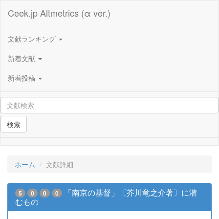
Ceek.jp Altmetrics (α ver.)
文献ランキング
新着文献
新着投稿
検索
ホーム
文献詳細
「南京の基督」〔芥川竜之介著〕に潜
5
0
0
0
むもの